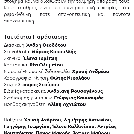
στοίχημα και να δικαιώσουν την τολμηρή απόφασή τους.
Κάθε σταθμός είναι μια συναρπαστική εμπειρία, πότε
ριψοκίνδυνη, πότε απογοητευτική και πάντοτε
αποκαλυπτική.
Ταυτότητα Παράστασης
Άνδρη Θεοδότου
Διασκευή:
Μάριος Κακουλλής
Σκηνοθεσία:
Έλενα Τερέπεη
Σκηνικά:
Ρέα Ολυμπίου
Κοστούμια:
Χρυσή Ανδρέου
Μουσική-Μουσική διδασκαλία:
Φώτης Νικολά
o
υ
Χορογραφία-Κίνηση:
Σταύρος Σταύρου
Στίχοι:
Ανδριανή Ρουσογένους
Ειδικές κατασκευές:
Γεώργιος Κουκουμάς
Σχεδιασμός φωτισμών:
Αλίκη Αχνιώτου
Βοηθός σκηνοθέτη:
Χρυσή Ανδρέου, Δημήτρης Αντωνίου,
Παίζουν:
Γρηγόρης Γεωργίου, Έλενα Καλλινίκου, Αντρέας
Κουτσόφτας, Πάνος Μακρής, Άντρεα Μαύρου,