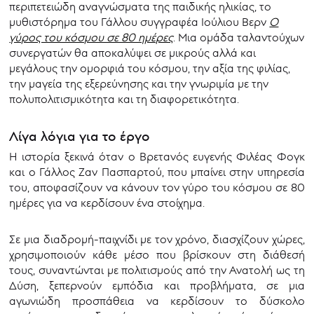
περιπετειώδη αναγνώσματα της παιδικής ηλικίας, το
μυθιστόρημα του Γάλλου συγγραφέα Ιούλιου Βερν
Ο
γύρος του κόσμου σε 80 ημέρες
. Μια ομάδα ταλαντούχων
συνεργατών θα αποκαλύψει σε μικρούς αλλά και
μεγάλους την ομορφιά του κόσμου, την αξία της φιλίας,
την μαγεία της εξερεύνησης και την γνωριμία με την
πολυπολιτισμικότητα και τη διαφορετικότητα.
Λίγα λόγια για το έργο
Η ιστορία ξεκινά όταν ο Βρετανός ευγενής Φιλέας Φογκ
και ο Γάλλος Ζαν Πασπαρτού, που μπαίνει στην υπηρεσία
του, αποφασίζουν να κάνουν τον γύρο του κόσμου σε 80
ημέρες για να κερδίσουν ένα στοίχημα.
Σε μια διαδρομή-παιχνίδι με τον χρόνο, διασχίζουν χώρες,
χρησιμοποιούν κάθε μέσο που βρίσκουν στη διάθεσή
τους, συναντώνται με πολιτισμούς από την Ανατολή ως τη
Δύση, ξεπερνούν εμπόδια και προβλήματα, σε μια
αγωνιώδη προσπάθεια να κερδίσουν το δύσκολο