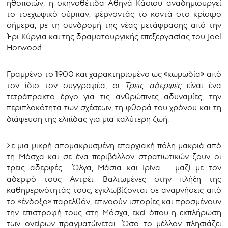
ηθοποιών, η σκηνοθέτιδα Αθηνά Κάσιου αναδημιουργεί
το τσεχωφικό σύμπαν, φέρνοντάς το κοντά στο κρίσιμο
σήμερα, με τη συνδρομή της νέας μετάφρασης από την
Έρι Κύργια και της δραματουργικής επεξεργασίας του Joel
Horwood.
Γραμμένο το 1900 και χαρακτηρισμένο ως «κωμωδία» από
τον ίδιο τον συγγραφέα, οι
Τρεις αδερφές
είναι ένα
τετράπρακτο έργο για τις ανθρώπινες αδυναμίες, την
περιπλοκότητα των σχέσεων, τη φθορά του χρόνου και τη
διάψευση της ελπίδας για μια καλύτερη ζωή.
Σε μια μικρή απομακρυσμένη επαρχιακή πόλη μακριά από
τη Μόσχα και σε ένα περιβάλλον στρατιωτικών ζουν οι
τρεις αδερφές– Όλγα, Μάσια και Ιρίνα – μαζί με τον
αδερφό τους Αντρέι. Βαλτωμένες στην πλήξη της
καθημερινότητάς τους, εγκλωβίζονται σε αναμνήσεις από
το «ένδοξο» παρελθόν, επινοούν ιστορίες και προσμένουν
την επιστροφή τους στη Μόσχα, εκεί όπου η εκπλήρωση
των ονείρων πραγματώνεται. Όσο το μέλλον πλησιάζει