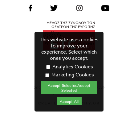
ΜΕΛΟΣ ΤΗΣ ΣΥΝΟΔΟΥ ΤΩΝ
ΘΕΑΤΡΩΝ ΤΗΣ ΕΥΡΩΠΗΣ
This website uses cookies
to improve your
experience. Select which
ones you accept:
Analytics Cookies
Marketing Cookies
Accept SelectedAccept
2021 ΘΕΑΤΡΙΚΟΣ ΟΡΓΑΝΙΣΜΟΣ ΚΥΠΡΟΥ©
Selected
Όροι & Προϋποθέσεις
Accept All
CREATED BY GRAVITY.GR