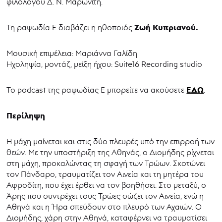
φιλολόγου Δ. Ν. Μαρωνίτη.
Ζωή Κυπριανού.
Τη ραψωδία Ε διαβάζει η ηθοποιός
Mουσική επιμέλεια: Μαριάννα Γαλίδη
Ηχοληψία, μοντάζ, μείξη ήχου: Suite16 Recording studio
ΕΔΩ
To podcast της ραψωδίας Ε μπορείτε να ακούσετε
.
Περίληψη
Η μάχη μαίνεται και στις δύο πλευρές υπό την επιρροή των
θεών. Με την υποστήριξη της Αθηνάς, ο Διομήδης ρίχνεται
στη μάχη, προκαλώντας τη σφαγή των Τρώων. Σκοτώνει
τον Πάνδαρο, τραυματίζει τον Αινεία και τη μητέρα του
Αφροδίτη, που έχει έρθει να τον βοηθήσει. Στο μεταξύ, ο
Άρης που συντρέχει τους Τρώες σώζει τον Αινεία, ενώ η
Αθηνά και η Ήρα σπεύδουν στο πλευρό των Αχαιών. Ο
Διομήδης, χάρη στην Αθηνά, καταφέρνει να τραυματίσει