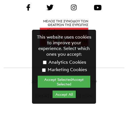
ΜΕΛΟΣ ΤΗΣ ΣΥΝΟΔΟΥ ΤΩΝ
ΘΕΑΤΡΩΝ ΤΗΣ ΕΥΡΩΠΗΣ
This website uses cookies
to improve your
experience. Select which
ones you accept:
Analytics Cookies
Marketing Cookies
Accept SelectedAccept
2021 ΘΕΑΤΡΙΚΟΣ ΟΡΓΑΝΙΣΜΟΣ ΚΥΠΡΟΥ©
Selected
Όροι & Προϋποθέσεις
Accept All
CREATED BY GRAVITY.GR