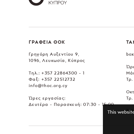
ΓΡΑΦΕΙΑ ΘΟΚ
ΤΑ
Γρηγόρη Αυξεντίου 9,
box
1096, Λευκωσία, Κύπρος
Ώρε
Tηλ.:
+357 22864300 - 1
Μά
Φαξ: +357 22512732
Τρ.
info@thoc.org.cy
Οκ
Ώρες εργασίας:
Τρ.
Δευτέρα - Παρασκευή: 07:30 - 15:00
Τηλ
This websit