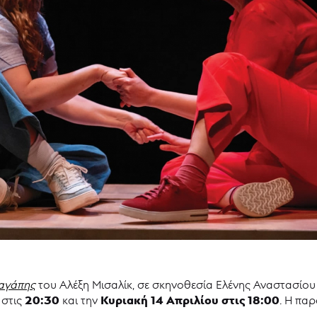
 αγάπης
του Αλέξη Μισαλίκ, σε σκηνοθεσία Ελένης Αναστασίο
20:30
Κυριακή 14 Απριλίου στις 18:00
στις
και την
.
Η παρά