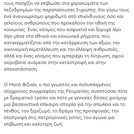
τους πασχίζει να επιβιώσει στα χαρακώματα των
πεζοδρομίων της παραπαίουσας Ευρώπης. Και γύρω τους
ένα αναγνωρίσιμο ψηφιδωτό από επικίνδυνους όσο και
γελοίους ανθρώπους που προκαλούν την ηθική της
κοινωνίας. Ένας κόσμος που ασφυκτιά και ξεψυχά λίγο
λίγο μέσα στα εθνικά και κοινωνικά ρήγματα, που
κατακερματίζεται από την κατάρρευση των αξιών, την
οικονομική εκμετάλλευση και την έλλειψη ανθρωπιάς,
αλλά και ένας κόσμος που εμπεριέχει τη λύτρωση, αφού
ακροβατεί ανάμεσα στην καταστροφή και στην
αποκατάσταση.
Ο Ματέι Βιζνιέκ, ο πιο γνωστός και πολυπαιγμένος
σύγχρονος συγγραφέας της Ρουμανίας, αναπτύσσει πότε
με δραματικό τρόπο και πότε με γενναίες δόσεις χιούμορ
μια βασανιστικά επίκαιρη ιστορία για την απώλεια και το
πένθος, τον ξεριζωμό, το δράμα της προσφυγιάς, την
επιστροφή στις πατρογονικές εστίες, τον αγώνα για
επιβίωση και καλύτερη ζωή.