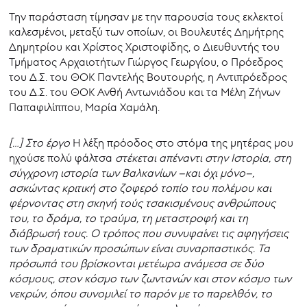
Την παράσταση τίμησαν με την παρουσία τους εκλεκτοί
καλεσμένοι, μεταξύ των οποίων, οι Βουλευτές Δημήτρης
Δημητρίου και Χρίστος Χριστοφίδης, ο Διευθυντής του
Τμήματος Αρχαιοτήτων Γιώργος Γεωργίου, ο Πρόεδρος
του Δ.Σ. του ΘΟΚ Παντελής Βουτουρής, η Αντιπρόεδρος
του Δ.Σ. του ΘΟΚ Ανθή Αντωνιάδου και τα Μέλη Ζήνων
Παπαφιλίππου, Μαρία Χαμάλη.
[…] Στο έργο
Η λέξη πρόοδος στο στόμα της μητέρας μου
ηχούσε πολύ φάλτσα
στέκεται απέναντι στην Ιστορία, στη
σύγχρονη ιστορία των Βαλκανίων –και όχι μόνο–,
ασκώντας κριτική στο ζοφερό τοπίο του πολέμου και
φέρνοντας στη σκηνή τούς τσακισμένους ανθρώπους
του, το δράμα, το τραύμα, τη μεταστροφή και τη
διάβρωσή τους. Ο τρόπος που συνυφαίνει τις αφηγήσεις
των δραματικών προσώπων είναι συναρπαστικός. Τα
πρόσωπά του βρίσκονται μετέωρα ανάμεσα σε δύο
κόσμους, στον κόσμο των ζωντανών και στον κόσμο των
νεκρών, όπου συνομιλεί το παρόν με το παρελθόν, το