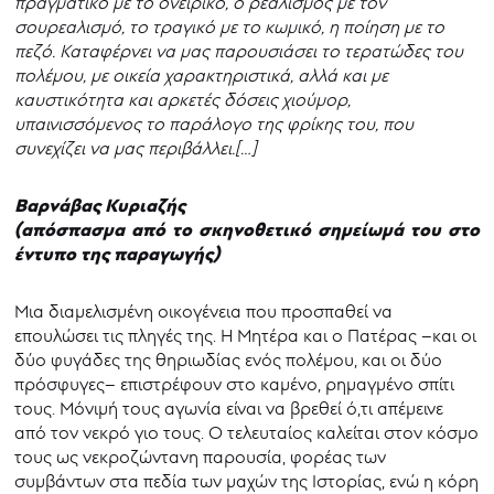
πραγματικό με το ονειρικό, ο ρεαλισμός με τον
σουρεαλισμό, το τραγικό με το κωμικό, η ποίηση με το
πεζό. Καταφέρνει να μας παρουσιάσει το τερατώδες του
πολέμου, με οικεία χαρακτηριστικά, αλλά και με
καυστικότητα και αρκετές δόσεις χιούμορ,
υπαινισσόμενος το παράλογο της φρίκης του, που
συνεχίζει να μας περιβάλλει.[…]
Βαρνάβας Κυριαζής
(απόσπασμα από το σκηνοθετικό σημείωμά του στο
έντυπο της παραγωγής)
Μια διαμελισμένη οικογένεια που προσπαθεί να
επουλώσει τις πληγές της. Η Μητέρα και ο Πατέρας –και οι
δύο φυγάδες της θηριωδίας ενός πολέμου, και οι δύο
πρόσφυγες– επιστρέφουν στο καμένο, ρημαγμένο σπίτι
τους. Μόνιμή τους αγωνία είναι να βρεθεί ό,τι απέμεινε
από τον νεκρό γιο τους. Ο τελευταίος καλείται στον κόσμο
τους ως νεκροζώντανη παρουσία, φορέας των
συμβάντων στα πεδία των μαχών της Ιστορίας, ενώ η κόρη