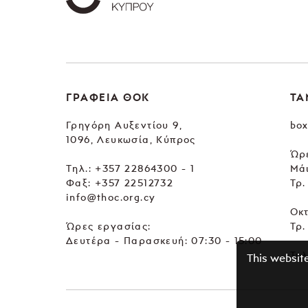
ΓΡΑΦΕΙΑ ΘΟΚ
ΤΑ
Γρηγόρη Αυξεντίου 9,
box
1096, Λευκωσία, Κύπρος
Ώρε
Tηλ.:
+357 22864300 - 1
Μά
Φαξ: +357 22512732
Τρ.
info@thoc.org.cy
Οκ
Ώρες εργασίας:
Τρ.
Δευτέρα - Παρασκευή: 07:30 - 15:00
Τηλ
This websit