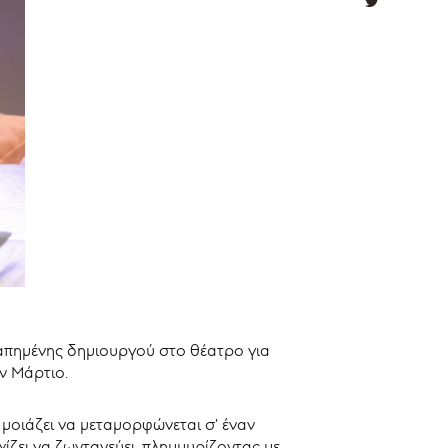
απημένης δημιουργού στο θέατρο για
ον Μάρτιο.
ά μοιάζει να μεταμορφώνεται σ’ έναν
χίζει να ζωντανεύει, πλημμυρίζοντας με