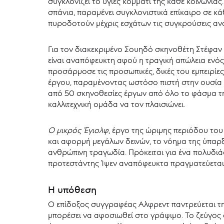
συγκλονίζει το υγιές κομμάτι της κάθε κοινωνί
σπάνια, παραμένει συγκλονιστικά επίκαιρο σε κ
πυροδοτούν μέχρις εσχάτων τις συγκρούσεις αν
Για τον διακεκριμένο Σουηδό σκηνοθέτη Στέφα
είναι αναπόφευκτη αφού η τραγική απώλεια ενός
προσάρμοσε τις προσωπικές, δικές του εμπειρίε
έργου, παραμένοντας ωστόσο πιστή στην ουσία κ
από 50 σκηνοθεσίες έργων από όλο το φάσμα τη
καλλιτεχνική ομάδα να τον πλαισιώνει.
Ο μικρός Έγιολφ
, έργο της ώριμης περιόδου το
και αφορμή μεγάλων δεινών, το νόημα της ύπαρ
ανθρώπινη τραγωδία. Πρόκειται για ένα πολυδιά
προτεστάντης Ίψεν αναπόφευκτα πραγματεύεται έ
Η υπόθεση
Ο επίδοξος συγγραφέας Αλφρεντ παντρεύεται τη
μπορέσει να αφοσιωθεί στο γράψιμο. Το ζεύγος απ