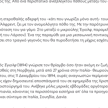
ος της. Από ένα περιστατικό ανεξέλεγκτου πάθους μεταξύ του
 η ετεροθαλής αδερφή του -κάτι που γνωρίζει μόνο αυτή- τους
Άλφρεντ, ζει με τον ανομολόγητο πόθο της. Με την παρότρυνση
ρόταση του για γάμο. Στο μεταξύ ο μικρούλης Έγιολφ, παραμελ
χή του Λάρσον). Ένα της παραμύθι για μια μεσαιωνική ποντικομ
σει στο τραγικό γεγονός που θα πυροδοτήσει τη μέχρις εσχ
ός Έγιολφ
(1894)
γνώρισε τον θρίαμβο όσο ήταν ακόμη εν ζωή. 
θείς στη Νορβηγία, μετά από 27 χρόνια στην Ιταλία- θεωρού
ου, στις 11 Δεκεμβρίου του 1894, ουρές αναγνωστών περίμεναν
ς είχαν δημοσιευτεί αποσπάσματά του σε εφημερίδα της Χριστ
 αριστούργημά του. Ανέβηκε μόλις μερικές εβδομάδες αργότερ
στιανία, κάνοντας τα περισσότερα εισιτήρια απ’ όλα τα προη
και σύντομα σε Ιταλία, Σουηδία, Δανία.