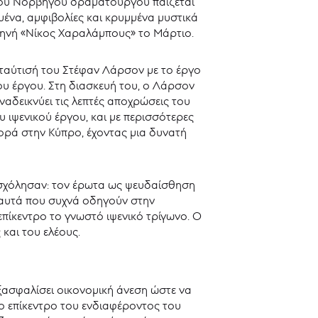
δαίου Νορβηγού δραματουργού παίζεται
μένα, αμφιβολίες και κρυμμένα μυστικά
κηνή «Νίκος Χαραλάμπους» το Μάρτιο.
 ταύτισή του Στέφαν Λάρσον με το έργο
ου έργου. Στη διασκευή του, ο Λάρσον
αδεικνύει τις λεπτές αποχρώσεις του
 ιψενικού έργου, και με περισσότερες
ρά στην Κύπρο, έχοντας μια δυνατή
πασχόλησαν: τον έρωτα ως ψευδαίσθηση
 αυτά που συχνά οδηγούν στην
πίκεντρο το γνωστό ιψενικό τρίγωνο. Ο
και του ελέους.
ξασφαλίσει οικονομική άνεση ώστε να
 το επίκεντρο του ενδιαφέροντος του