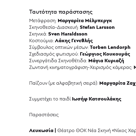
Ταυτότητα παράστασης
Μαργαρίτα Μέλμπεργκ
Μετάφραση:
Stefan Larsson
Σκηνοθεσία-Διασκευή:
Sven Haraldsson
Σκηνικά:
Λάκης Γενεθλής
Kοστούμια:
Torben Lendorph
Σύμβουλος οπτικών μέσων:
Γεώργιος Κουκουμάς
Σχεδιασμός φωτισμού:
Μάγια Κυριαζή
Συνεργάτιδα Σκηνοθέτιδα:
Ζωντανή κινηματογράφιση-Χειρισμός κάμερας:
Μαργαρίτα Ζαχ
Παίζουν (με αλφαβητική σειρά):
Ιωσήφ Κατσουλάκης
Συμμετέχει το παιδί
Παραστάσεις
Λευκωσία |
Θέατρο ΘΟΚ Νέα Σκηνή «Νίκος Χα