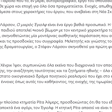
ας. Παρόλο που το, εν μέρει, αυτοβιογραφικό, έργο του σπου
άθε χώρα και εποχή για όλα όσα πραγματεύεται. Ενοχές, απωθη
άμεσα στους χαρακτήρες του έργου, που ανεβαίνει στη Νέα Σ
ν Λάρσον,
Ο μικρός Έγιολφ
είναι ένα έργο βαθιά προσωπικό. Η
 παιδιού αποτελεί «κοινό βίωμα» με τον κεντρικό χαρακτήρα τ
ς, σκηνοθετώντας μία μοντέρνας αισθητικής παράσταση που αν
αι τις προσδοκίες του συγγραφέα. Μελετητής και γνώστης του
ς δραματουργίας, ο Στέφαν Λάρσον σκηνοθετεί για πρώτη φο
υ Χένρικ Ίψεν, συμπυκνώνει όλα εκείνα που διαχρονικά τον α
ξης, την αναζήτηση ταυτότητας και τα ζητήματα ηθικής – όλα
στατο οικογενειακό δράμα ποιητικού ρεαλισμού που έχει στο ε
ννοιες όπως αυτές του καθήκοντος, της ενοχής, της τιμωρίας 
ν πλούσια κτηματία Ρίτα Άλμερς, προσδοκώντας ότι θα του ε
οκτά ένα αγόρι, τον Έγιολφ. Η κτητική Ρίτα απαιτεί να είναι