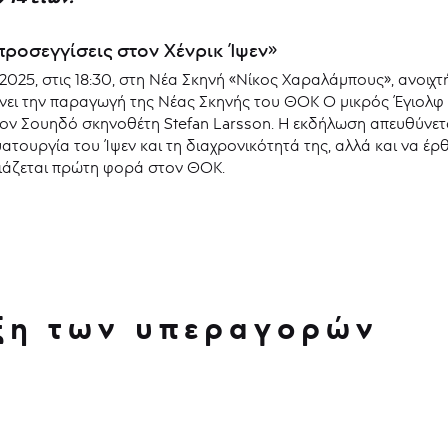
προσεγγίσεις στον Χένρικ Ίψεν»
025, στις 18:30, στη Νέα Σκηνή «Νίκος Χαραλάμπους», ανοιχτ
σιώνει την παραγωγή της Νέας Σκηνής του ΘΟΚ Ο μικρός Έγιο
ον Σουηδό σκηνοθέτη Stefan Larsson. Η εκδήλωση απευθύνετα
τουργία του Ίψεν και τη διαχρονικότητά της, αλλά και να έρθε
ιάζεται πρώτη φορά στον ΘΟΚ.
ξη των υπεραγορών