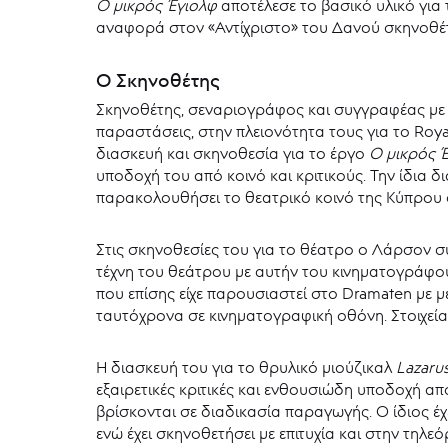
Ο μικρός Έγιολφ
αποτέλεσε το βασικό υλικό για 
αναφορά στον «Αντίχριστο» του Δανού σκηνοθέτ
Ο Σκηνοθέτης
Σκηνοθέτης, σεναριογράφος και συγγραφέας με σ
παραστάσεις, στην πλειονότητα τους για το Roy
διασκευή και σκηνοθεσία για το έργο
Ο μικρός 
υποδοχή του από κοινό και κριτικούς. Την ίδι
παρακολουθήσει το θεατρικό κοινό της Κύπρου 
Στις σκηνοθεσίες του για το θέατρο ο Λάρσον σ
τέχνη του θεάτρου με αυτήν του κινηματογράφο
που επίσης είχε παρουσιαστεί στο Dramaten με 
ταυτόχρονα σε κινηματογραφική οθόνη. Στοιχεία
Η διασκευή του για το θρυλικό μιούζικαλ
Lazaru
εξαιρετικές κριτικές και ενθουσιώδη υποδοχή απ
βρίσκονται σε διαδικασία παραγωγής. Ο ίδιος έχε
ενώ έχει σκηνοθετήσει με επιτυχία και στην τηλε