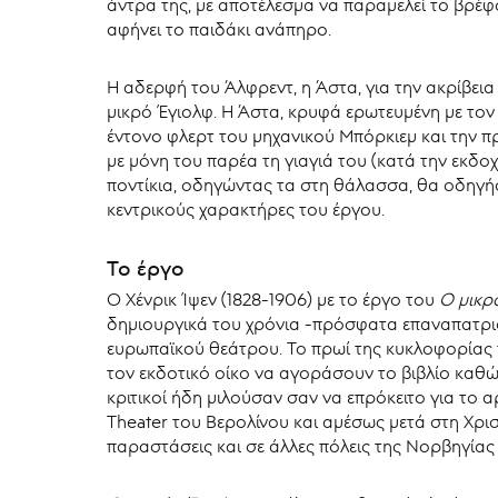
άντρα της, με αποτέλεσμα να παραμελεί το βρέφ
αφήνει το παιδάκι ανάπηρο.
Η αδερφή του Άλφρεντ, η Άστα, για την ακρίβεια
μικρό Έγιολφ. Η Άστα, κρυφά ερωτευμένη με τον 
έντονο φλερτ του μηχανικού Μπόρκιεμ και την π
με μόνη του παρέα τη γιαγιά του (κατά την εκδο
ποντίκια, οδηγώντας τα στη θάλασσα, θα οδηγή
κεντρικούς χαρακτήρες του έργου.
Το έργο
Ο Χένρικ Ίψεν (1828-1906) με το έργο του
Ο μικρ
δημιουργικά του χρόνια -πρόσφατα επαναπατρισ
ευρωπαϊκού θεάτρου. Το πρωί της κυκλοφορίας τ
τον εκδοτικό οίκο να αγοράσουν το βιβλίο καθώ
κριτικοί ήδη μιλούσαν σαν να επρόκειτο για το
Theater του Βερολίνου και αμέσως μετά στη Χρι
παραστάσεις και σε άλλες πόλεις της Νορβηγίας 