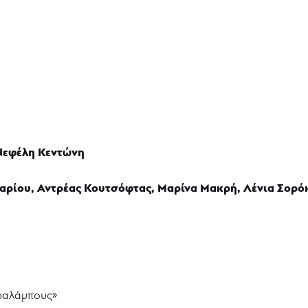
Νεφέλη Κεντώνη
αρίου, Αντρέας Κουτσόφτας, Μαρίνα Μακρή, Λένια Σορό
ραλάμπους»