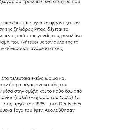
 ζευγαριού προκύπτει ένα ατύχημα που
 επισκέπτεται συχνά και φροντίζει τον
 της ζηλιάρας Ρίτας, δέχεται το
ημένος από τους γονείς του, μεγαλώνει
αμή, που «γήτευε» με τον αυλό της τα
άτων σύγκρουση ανάμεσα στους
Στα τελευταία εκείνα ώριμα και
νταν ήδη ο μέγας ανανεωτής του
 μέσα στην ομίχλη και το κρύο έξω από
ιανίας (παλιά ονομασία του Όσλο). Οι
α –στις αρχές του 1895– στο Deutsches
γούμενα έργα του Ίψεν. Ακολούθησαν