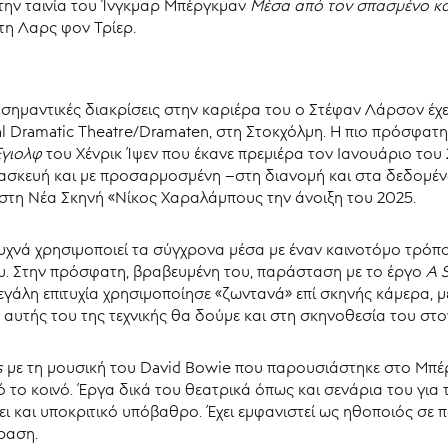
την ταινία του Ίνγκμαρ Μπέργκμαν
Μέσα από τον σπασμένο κ
η Λαρς φον Τρίερ.
ημαντικές διακρίσεις στην καριέρα του ο Στέφαν Λάρσον έχε
al Dramatic Theatre/Dramaten, στη Στοκχόλμη. Η πιο πρόσφατ
Έγιολφ
του Χένρικ Ίψεν που έκανε πρεμιέρα τον Ιανουάριο του
α διασκευή και με προσαρμοσμένη –στη διανομή και στα δεδομ
στη Νέα Σκηνή «Νίκος Χαραλάμπους την άνοιξη του 2025.
υχνά χρησιμοποιεί τα σύγχρονα μέσα με έναν καινοτόμο τρόπ
υ. Στην πρόσφατη, βραβευμένη του, παράσταση με το έργο
A 
μεγάλη επιτυχία χρησιμοποίησε «ζωντανά» επί σκηνής κάμερα,
 αυτής του της τεχνικής θα δούμε και στη σκηνοθεσία του στ
s
με τη μουσική του David Bowie που παρουσιάστηκε στο Μπέ
ό το κοινό. Έργα δικά του θεατρικά όπως και σενάρια του γι
ι και υποκριτικό υπόβαθρο. Έχει εμφανιστεί ως ηθοποιός σε πολ
όραση.