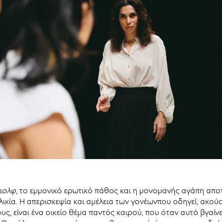
ιολφ
, το εμμονικό ερωτικό πάθος και η μονομανής αγάπη αποτ
λικία. Η απερισκεψία και αμέλεια των γονέωνπου οδηγεί, ακού
ους, είναι ένα οικείο θέμα παντός καιρού, που όταν αυτό βγαί