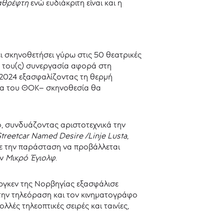
αθρέφτη
ενώ ευδιάκριτη είναι και η
ι σκηνοθετήσει γύρω στις 50 θεατρικές
η του(ς) συνεργασία αφορά στη
 2024 εξασφαλίζοντας τη θερμή
ένα του ΘΟΚ– σκηνοθεσία θα
ο, συνδυάζοντας αριστοτεχνικά την
Streetcar Named Desire /Linje Lusta
,
 με την παράσταση να προβάλλεται
ον
Μικρό Έγιολφ
.
ργκεν της Νορβηγίας εξασφάλισε
α την τηλεόραση και τον κινηματογράφο
λές τηλεοπτικές σειρές και ταινίες,