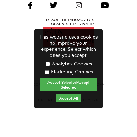
ΜΕΛΟΣ ΤΗΣ ΣΥΝΟΔΟΥ ΤΩΝ
ΘΕΑΤΡΩΝ ΤΗΣ ΕΥΡΩΠΗΣ
This website uses cookies
to improve your
experience. Select which
ones you accept:
Analytics Cookies
Marketing Cookies
Accept SelectedAccept
2021 ΘΕΑΤΡΙΚΟΣ ΟΡΓΑΝΙΣΜΟΣ ΚΥΠΡΟΥ©
Selected
Όροι & Προϋποθέσεις
Accept All
CREATED BY GRAVITY.GR