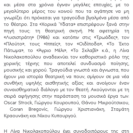
και μέσα στα χρόνια έγιναν μεγάλες επιτυχίες, με το
μεγαλύτερο μέρος του κοινού που τα αγάπησε να μη
γνωρίζει ότι πρόκειται για τραγούδια βγαλμένα μέσα από
το θέατρο. Στα «Χορικά Ύδατα» επιστρέφουν ξανά στην
πηγή τους: τη θεατρική σκηνή. Με αφετηρία τη
«Λυσιστράτη» (1986) και κατόπιν στις «Τρωάδες», τον
«Πλούτο», τους «Ιππείς», τον «Οιδίποδα», «Το Έκτο
Πάτωμα», το «Άγριο Μέλι», «Το Σκλαβί» κ.ά., η Λίνα
Νικολακοπούλου αναδεικνύει τον καθοριστικό ρόλο της
χορικής τέχνης που αποτελεί συνδυασμό ποίησης,
μουσικής και χορού. Τραγούδια γνωστά και άγνωστα, που
έχουν μια ιστορία θεατρική να πουν, σμίγουν σε μια νέα
συνθήκη υψηλής αισθητικής αξίας και ανοίγουν έναν
συναισθηματικό διάλογο με τον θεατή. Ακούγονται με τη
σειρά αφήγησης στην παράσταση τα μουσικά έργα των:
Oscar Strock, Γιώργου Κουρουπού, Θάνου Μικρούτσικου,
Goran Bregovic, Γιώργου Χριστιανάκη, Σταμάτη
Κραουνάκη και Νίκου Κυπουργού.
Η Λίνα Νικολακοπούλου έχει συνοδοιπόρους της στη