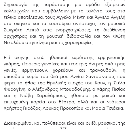
δημιουργία της παράστασης μια ομάδα εξαίρετων
καλλιτεχνών, που συμβάλλουν με το ταλέντο τους στο
τελικό αποτέλεσμα: τους Άγγελο Μέντη και Άγγελο Αγγελή
στα σκηνικά και τα κοστούμια αντίστοιχα, τον μουσικό
Σωκράτη Λεπτό στις ενορχηστρώσεις, τη διεύθυνση
ορχήστρας και τη μουσική διδασκαλία και τον Φώτη
Νικολάου στην κίνηση και τις χορογραφίες.
Επί σκηνής οκτώ ηθοποιοί ευρύτατης ερμηνευτικής
γκάμας, τέσσερις γυναίκες και τέσσερις άντρες από τρεις
γενιές, ερμηνεύουν, χορεύουν και τραγουδούν: η
σπουδαία κυρία του θεάτρου Αννίτα Σαντοριναίου, που
φέρει το ήθος της θρυλικής εποχής του Κουν, η Στέλα
Φυρογένη, ο Αλέξανδρος Μπουρδούμης, ο Χάρης Πισίας
και η Νιόβη Χαραλάμπους, ηθοποιοί με μακρά και
επιτυχημένη πορεία στο θέατρο, αλλά και οι νεότεροι
Χρήστος Γκρόζος, Λουκάς Προκοπίου και Μαρία Τσιάκκα.
Διακεκριμένοι και πολύπειροι είναι και οι έξι μουσικοί της