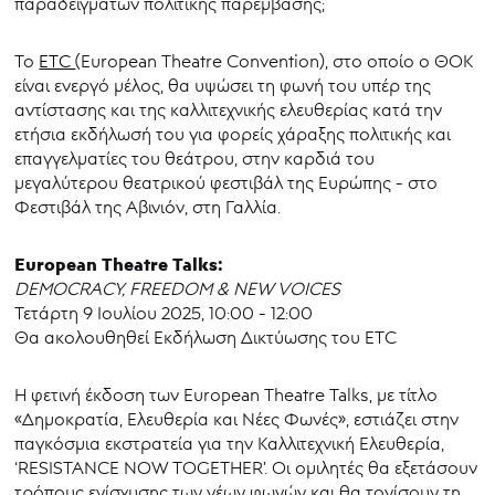
παραδειγμάτων πολιτικής παρέμβασης;
Το
ETC
(European Theatre Convention), στο οποίο ο ΘΟΚ
είναι ενεργό μέλος, θα υψώσει τη φωνή του υπέρ της
αντίστασης και της καλλιτεχνικής ελευθερίας κατά την
ετήσια εκδήλωσή του για φορείς χάραξης πολιτικής και
επαγγελματίες του θεάτρου, στην καρδιά του
μεγαλύτερου θεατρικού φεστιβάλ της Ευρώπης - στο
Φεστιβάλ της Αβινιόν, στη Γαλλία.
European Theatre Talks:
DEMOCRACY, FREEDOM & NEW VOICES
Τετάρτη 9 Ιουλίου 2025, 10:00 - 12:00
Θα ακολουθηθεί Εκδήλωση Δικτύωσης του ETC
Η φετινή έκδοση των European Theatre Talks, με τίτλο
«Δημοκρατία, Ελευθερία και Νέες Φωνές», εστιάζει στην
παγκόσμια εκστρατεία για την Καλλιτεχνική Ελευθερία,
‘RESISTANCE NOW TOGETHER’. Οι ομιλητές θα εξετάσουν
τρόπους ενίσχυσης των νέων φωνών και θα τονίσουν τη