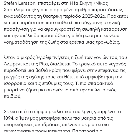
Stefan Larsson, επιστρέφει στη Νέα Σκηνή «Νίκος
Χαραλάμπους» για περιορισμένο αριθμό παραστάσεων,
εγκαινιάζοντας τη θεατρική περίοδο 2025-2026. Πρόκειται
για μια παράσταση που υιοθετεί μια σύγχρονη σκηνική
προσέγγιση για να αφουγκραστεί τη σιωπηλή κατάρρευση
και την απέλπιδα προσπάθεια για λύτρωση και εκ νέου
νοηματοδότηση της ζωής στα ερείπια μιας τραγωδίας.
Όταν ο μικρός Έγιολφ πνίγεται, η ζωή των γονιών του, του
Άλφρεντ και της Ρίτα, διαλύεται. Το τραγικό αυτό γεγονός
πυροδοτεί μια βαθιά κρίση που φέρνει στην επιφάνεια τις
ρωγμές της σχέσης τους και θέτει υπό αμφισβήτηση την
ισορροπία και τις επιθυμίες τους. Τι πιο σπαρακτικό
μπορεί να ζήσει μια οικογένεια από την απώλεια ενός
παιδιού;
Σε ένα από τα ώριμα ρεαλιστικά του έργα, γραμμένο το
1894, ο Ίψεν μας μεταφέρει πολύ πιο μακριά από τις
αναμενόμενες αντιδράσεις απέναντι σε μια τέτοια
συγκλονιστική πραγματικότητα. Παρατηρεί τις