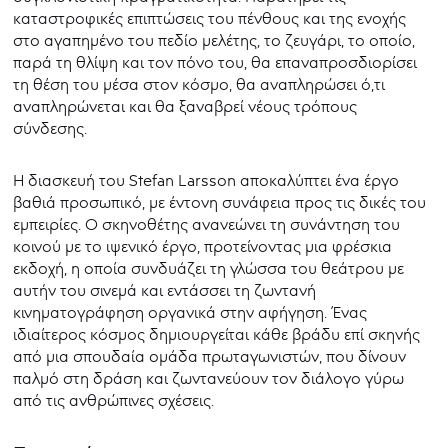
καταστροφικές επιπτώσεις του πένθους και της ενοχής
στο αγαπημένο του πεδίο μελέτης, το ζευγάρι, το οποίο,
παρά τη θλίψη και τον πόνο του, θα επαναπροσδιορίσει
τη θέση του μέσα στον κόσμο, θα αναπληρώσει ό,τι
αναπληρώνεται και θα ξαναβρεί νέους τρόπους
σύνδεσης.
Η διασκευή του Stefan Larsson αποκαλύπτει ένα έργο
βαθιά προσωπικό, με έντονη συνάφεια προς τις δικές του
εμπειρίες. Ο σκηνοθέτης ανανεώνει τη συνάντηση του
κοινού με το ιψενικό έργο, προτείνοντας μια φρέσκια
εκδοχή, η οποία συνδυάζει τη γλώσσα του θεάτρου με
αυτήν του σινεμά και εντάσσει τη ζωντανή
κινηματογράφηση οργανικά στην αφήγηση. Ένας
ιδιαίτερος κόσμος δημιουργείται κάθε βράδυ επί σκηνής
από μια σπουδαία ομάδα πρωταγωνιστών, που δίνουν
παλμό στη δράση και ζωντανεύουν τον διάλογο γύρω
από τις ανθρώπινες σχέσεις.