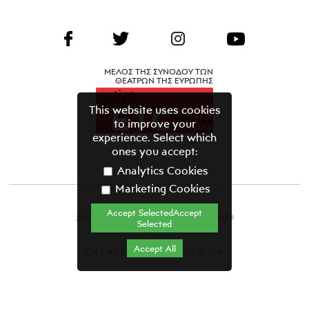
ΜΕΛΟΣ ΤΗΣ ΣΥΝΟΔΟΥ ΤΩΝ
ΘΕΑΤΡΩΝ ΤΗΣ ΕΥΡΩΠΗΣ
This website uses cookies
to improve your
experience. Select which
ones you accept:
Analytics Cookies
Marketing Cookies
Accept SelectedAccept
2021 ΘΕΑΤΡΙΚΟΣ ΟΡΓΑΝΙΣΜΟΣ ΚΥΠΡΟΥ©
Selected
Όροι & Προϋποθέσεις
Accept All
CREATED BY GRAVITY.GR