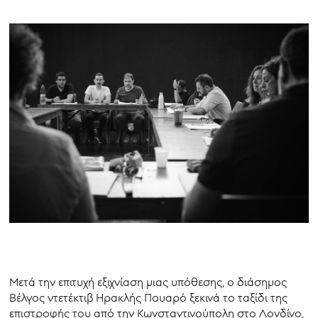
Μετά την επιτυχή εξιχνίαση μιας υπόθεσης, ο διάσημος
Βέλγος ντετέκτιβ Ηρακλής Πουαρό ξεκινά το ταξίδι της
επιστροφής του από την Κωνσταντινούπολη στο Λονδίνο,