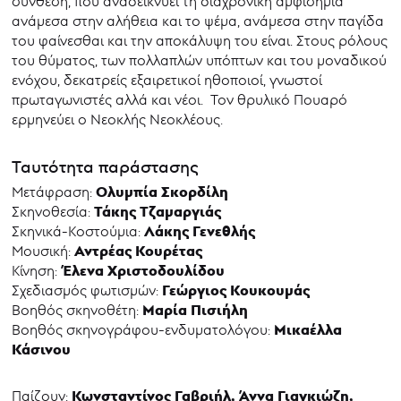
σύνθεση, που αναδεικνύει τη διαχρονική αμφισημία
ανάμεσα στην αλήθεια και το ψέμα, ανάμεσα στην παγίδα
του φαίνεσθαι και την αποκάλυψη του είναι. Στους ρόλους
του θύματος, των πολλαπλών υπόπτων και του μοναδικού
ενόχου, δεκατρείς εξαιρετικοί ηθοποιοί, γνωστοί
πρωταγωνιστές αλλά και νέοι. Τον θρυλικό Πουαρό
ερμηνεύει ο Νεοκλής Νεοκλέους.
Ταυτότητα παράστασης
Ολυμπία Σκορδίλη
Μετάφραση:
Τάκης Τζαμαργιάς
Σκηνοθεσία:
Λάκης Γενεθλής
Σκηνικά-Κοστούμια:
Αντρέας Κουρέτας
Μουσική:
Έλενα Χριστοδουλίδου
Κίνηση:
Γεώργιος Κουκουμάς
Σχεδιασμός φωτισμών:
Μαρία Πισιήλη
Βοηθός σκηνοθέτη:
Μικαέλλα
Βοηθός σκηνογράφου-ενδυματολόγου:
Κάσινου
Κωνσταντίνος Γαβριήλ, Άννα Γιαγκιώζη,
Παίζουν: