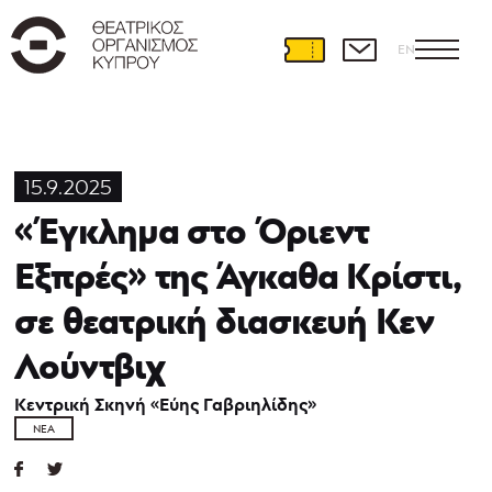
EN
15.9.2025
«Έγκλημα στο Όριεντ
Εξπρές» της Άγκαθα Κρίστι,
σε θεατρική διασκευή Κεν
Λούντβιχ
Κεντρική Σκηνή «Εύης Γαβριηλίδης»
ΝΈΑ