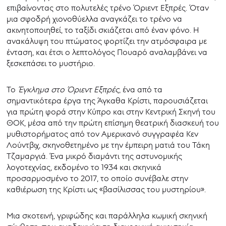
επιβαίνοντας στο πολυτελές τρένο Όριεντ Εξπρές. Όταν
μια σφοδρή χιονοθύελλα αναγκάζει το τρένο να
ακινητοποιηθεί, το ταξίδι σκιάζεται από έναν φόνο. Η
ανακάλυψη του πτώματος φορτίζει την ατμόσφαιρα με
ένταση, και έτσι ο λεπτολόγος Πουαρό αναλαμβάνει να
ξεσκεπάσει το μυστήριο.
Το
Έγκλημα στο Όριεντ Εξπρές
,
ένα από τα
σημαντικότερα έργα της Άγκαθα Κρίστι, παρουσιάζεται
για πρώτη φορά στην Κύπρο και στην Κεντρική Σκηνή του
ΘΟΚ, μέσα από την πρώτη επίσημη θεατρική διασκευή του
μυθιστορήματος από τον Αμερικανό συγγραφέα Κεν
Λούντβιχ, σκηνοθετημένο με την έμπειρη ματιά του Τάκη
Τζαμαργιά. Ένα μικρό διαμάντι της αστυνομικής
λογοτεχνίας, εκδομένο το 1934 και σκηνικά
προσαρμοσμένο το 2017, το οποίο συνέβαλε στην
καθιέρωση της Κρίστι ως «βασίλισσας του μυστηρίου».
Μια σκοτεινή, γριφώδης και παράλληλα κωμική σκηνική