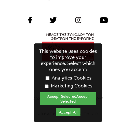
ΜΕΛΟΣ ΤΗΣ ΣΥΝΟΔΟΥ ΤΩΝ
ΘΕΑΤΡΩΝ ΤΗΣ ΕΥΡΩΠΗΣ
This website uses cookies
to improve your
experience. Select which
ones you accept:
Analytics Cookies
Marketing Cookies
Accept SelectedAccept
2021 ΘΕΑΤΡΙΚΟΣ ΟΡΓΑΝΙΣΜΟΣ ΚΥΠΡΟΥ©
Selected
Όροι & Προϋποθέσεις
Accept All
CREATED BY GRAVITY.GR