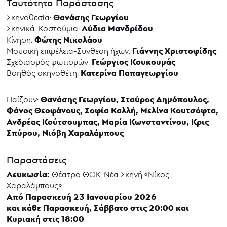
Ταυτότητα Παράστασης
Θανάσης Γεωργίου
Σκηνοθεσία:
Λύδια Μανδρίδου
Σκηνικά-Κοστούμια:
Φώτης Νικολάου
Κίνηση:
Γιάννης Χριστοφίδης
Μουσική επιμέλεια-Σύνθεση ήχων:
Γεώργιος Κουκουμάς
Σχεδιασμός φωτισμών:
Κατερίνα Παπαγεωργίου
Βοηθός σκηνοθέτη:
Θανάσης Γεωργίου, Σταύρος Δημόπουλος,
Παίζουν:
Φάνος Θεοφάνους, Σοφία Καλλή, Μελίνα Κουτσόφτα,
Ανδρέας Κούτσουμπας, Μαρία Κωνσταντίνου, Κρις
Σπύρου, Νιόβη Χαραλάμπους
Παραστάσεις
Λευκωσία:
Θέατρο ΘΟΚ, Νέα Σκηνή «Νίκος
Χαραλάμπους»
Από Παρασκευή 23 Ιανουαρίου 2026
και κάθε Παρασκευή, Σάββατο στις 20:00 και
Κυριακή στις 18:00