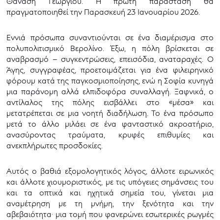
Θανάση Γεωργίου. Η πρώτη παράσταση θα
πραγματοποιηθεί την Παρασκευή 23 Ιανουαρίου 2026.
Εννιά πρόσωπα συναντιούνται σε ένα διαμέρισμα στο
πολυπολιτισμικό Βερολίνο. Έξω, η πόλη βρίσκεται σε
αναβρασμό – συγκεντρώσεις, επεισόδια, αναταραχές. Ο
Άγης, συγγραφέας, προετοιμάζεται για ένα φιλειρηνικό
φόρουμ κατά της παγκοσμιοποίησης, ενώ η Σοφία κυνηγά
μια παράνομη αλλά ελπιδοφόρα συναλλαγή. Ξαφνικά, ο
αντίλαλος της πόλης εισβάλλει στο «μέσα» και
μετατρέπεται σε μια νοητή διαδήλωση. Το ένα πρόσωπο
μετά το άλλο μιλάει σε ένα φανταστικό ακροατήριο,
ανασύροντας τραύματα, κρυφές επιθυμίες και
ανεκπλήρωτες προσδοκίες.
Αυτός ο βαθιά εξομολογητικός λόγος, άλλοτε ειρωνικός
και άλλοτε χιουμοριστικός, με τις υπόγειες σημάνσεις του
και τα οπτικά και ηχητικά σημεία του, γίνεται μια
αναμέτρηση με τη μνήμη, την ξενότητα και την
αβεβαιότητα· μια τομή που φανερώνει εσωτερικές ρωγμές