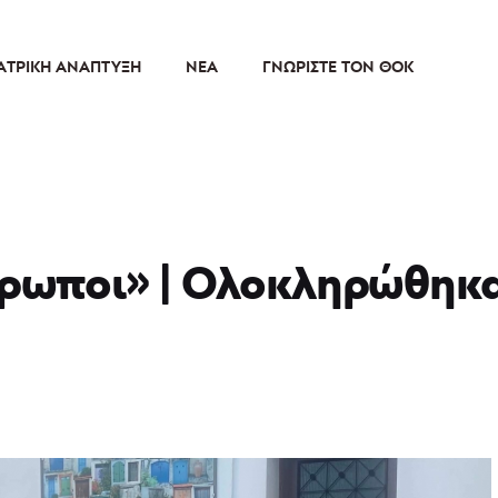
ΑΤΡΙΚΉ ΑΝΆΠΤΥΞΗ
ΝΈΑ
ΓΝΩΡΊΣΤΕ ΤΟΝ ΘΟΚ
θρωποι» | Ολοκληρώθηκαν