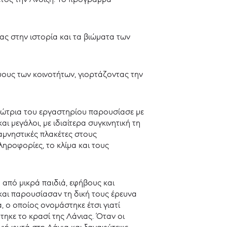
ας στην ιστορία και τα βιώματα των
μους των κοινοτήτων, γιορτάζοντας την
χώτρια του εργαστηρίου παρουσίασε με
ι μεγάλοι, με ιδιαίτερα συγκινητική τη
αμνηστικές πλακέτες στους
ηροφορίες, το κλίμα και τους
 από μικρά παιδιά, εφήβους και
 και παρουσίασαν τη δική τους έρευνα
, ο οποίος ονομάστηκε έτσι γιατί
τηκε το κρασί της Λάνιας. Όταν οι
γιή φυτά στη Λάνια και ξαναφύτεψε