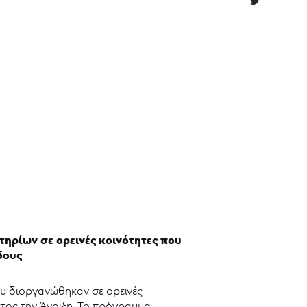
ηρίων σε ορεινές κοινότητες που
δους
υ διοργανώθηκαν σε ορεινές
τος την Άνοιξη. Το πρόγραμμα