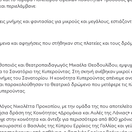
αι περιελάμβανε:
ς μνήμης και φαντασίας για μικρούς και μεγάλους, εστιάζοντ
μενα και αφηγήσεις που στήθηκαν στις πλατείες και τους δρό
ηθοποιός και θεατροπαιδαγωγός Μικαέλα Θεοδουλίδου, εμψυ
ια το Σανατόριο της Κυπερούντας. Στη σκηνή ανέβηκαν μικροί κα
 μνήμες του Σανατορίου. Η κοινότητα Κυπερούντας απένειμε αν
ι παρακολούθησαν το θεατρικό δρώμενο που μετέφερε τις πλ
υπερούντας.
λόγος Νικολέττα Προκοπίου, με την ομάδα της που αποτελείτο
τήσια δράση της Κοινότητας «Δρομάκια και Αυλές της Λάνιας»
ε στην κοινότητα και άντεξε για περισσότερα από 800 χρόνια
κουραστεί ο Βασιλιάς της Κύπρου Ερρίκος της Γαλλίας και γεύ
αταστράφηκαν από ασθένεια, ο βασιλιάς Ερρίκος βρήκε νέα υ