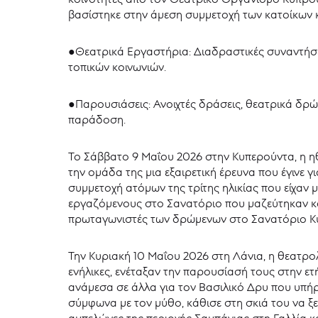
βασίστηκε στην άμεση συμμετοχή των κατοίκων κ
●Θεατρικά Εργαστήρια: Διαδραστικές συναντήσει
τοπικών κοινωνιών.
●Παρουσιάσεις: Ανοιχτές δράσεις, θεατρικά δρώ
παράδοση.
Το Σάββατο 9 Μαΐου 2026 στην Κυπερούντα, η 
την ομάδα της μια εξαιρετική έρευνα που έγινε γ
συμμετοχή ατόμων της τρίτης ηλικίας που είχαν
εργαζόμενους στο Σανατόριο που μαζεύτηκαν κα
πρωταγωνιστές των δρώμενων στο Σανατόριο Κ
Την Κυριακή 10 Μαΐου 2026 στη Λάνια, η θεατρο
ενήλικες, ενέταξαν την παρουσίασή τους στην ε
ανάμεσα σε άλλα για τον Βασιλικό Δρυ που υπήρχ
σύμφωνα με τον μύθο, κάθισε στη σκιά του να ξε
αμπελώνες της περιοχής Σαμπάνιας στη Γαλλία κ