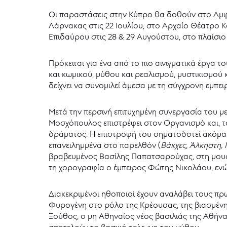
Οι παραστάσεις στην Κύπρο θα δοθούν στο Αμφιθ
Λάρνακας στις 22 Ιουλίου, στο Αρχαίο Θέατρο Κ
Επιδαύρου στις 28 & 29 Αυγούστου, στο πλαίσιο
Πρόκειται για ένα από το πιο αινιγματικά έργα 
και κωμικού, μύθου και ρεαλισμού, μυστικισμού 
δείχνει να συνομιλεί άμεσα με τη σύγχρονη εμπε
Μετά την περσινή επιτυχημένη συνεργασία του 
Μοσχόπουλος επιστρέφει στον Οργανισμό και, τ
δράματος. Η επιστροφή του σηματοδοτεί ακόμα μ
επανειλημμένα στο παρελθόν (
Βάκχες
,
Άλκηστη, 
βραβευμένος Βασίλης Παπατσαρούχας, στη μουσι
τη χορογραφία ο έμπειρος Φώτης Νικολάου, ενώ
Διακεκριμένοι ηθοποιοί έχουν αναλάβει τους πρ
Φυρογένη στο ρόλο της Κρέουσας, της βιασμένη
Ξούθος, ο μη Αθηναίος νέος βασιλιάς της Αθήν
αποτελούν το βασικό τρίγωνο του μύθου.