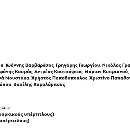
ου
Ιωάννης Βαρβαρέσος
Γρηγόρης
Γεωργίου
Νικόλας Γρ
,
,
,
φάνης Κοσμάς
Αντρέας Κουτσόφτας
Μάριαν Κυπριανού
,
,
,
νά Μουστάκα
Χρήστος Παπαδόπουλος
Χριστίνα
Παπαδο
,
,
ιάκκα
Βασίλης Χαραλάμπους
,
υφλών
τουρκικούς υπέρτιτλους)
υπέρτιτλους)