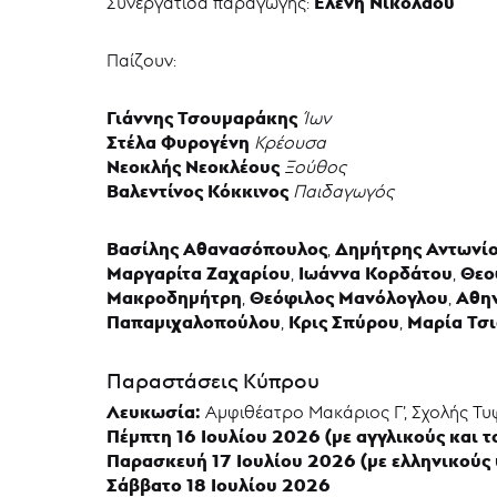
Ελένη Νικολάου
Συνεργάτιδα παραγωγής:
Παίζουν:
Γιάννης Τσουμαράκης
Ίων
Στέλα Φυρογένη
Κρέουσα
Νεοκλής Νεοκλέους
Ξούθος
Βαλεντίνος Κόκκινος
Παιδαγωγός
Βασίλης Αθανασόπουλος
Δημήτρης Αντωνί
,
Μαργαρίτα Ζαχαρίου
Ιωάννα Κορδάτου
Θεο
,
,
Μακροδημήτρη
Θεόφιλος Μανόλογλου
Αθη
,
,
Παπαμιχαλοπούλου
Κρις Σπύρου
Μαρία Τσ
,
,
Παραστάσεις Κύπρου
Λευκωσία:
Αμφιθέατρο Μακάριος Γ’, Σχολής Τ
Πέμπτη 16 Ιουλίου 2026 (με αγγλικούς και 
Παρασκευή 17 Ιουλίου 2026 (με ελληνικούς 
Σάββατο 18 Ιουλίου 2026