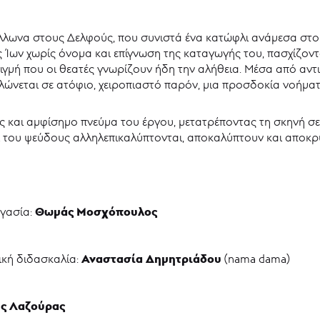
όλλωνα στους Δελφούς, που συνιστά ένα κατώφλι ανάμεσα στο
ός Ίων χωρίς όνομα και επίγνωση της καταγωγής του, πασχίζο
γμή που οι θεατές γνωρίζουν ήδη την αλήθεια. Μέσα από αντι
νεται σε ατόφιο, χειροπιαστό παρόν, μια προσδοκία νοήματ
δες και αμφίσημο πνεύμα του έργου, μετατρέποντας τη σκηνή 
 του ψεύδους αλληλεπικαλύπτονται, αποκαλύπτουν και αποκρ
Θωμάς Μοσχόπουλος
γασία:
Αναστασία Δημητριάδου
κή διδασκαλία:
(nama dama)
ς Λαζούρας