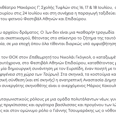
έατρο Μακάριος Γ’, Σχολής Τυφλών στις 16, 17 & 18 Ιουλίου,
ουρίου στις 24 Ιουλίου και στη συνέχεια η παραγωγή ταξιδεύ
 του φετινού Φεστιβάλ Αθηνών και Επιδαύρου.
του αρχαίου δράματος. Ο
Ίων
δεν είναι μια «καθαρή» τραγωδία: 
και σκεπτικισμού, θέτοντας στο επίκεντρο το ζήτημα της ταυτό
ιρία, σε μια εποχή όπου όλα τίθενται διαρκώς υπό αμφισβήτη
με τον ΘΟΚ στον
Επιθεωρητή
του Νικολάι Γκόγκολ, ο καταξιωμ
αυτόχρονα, στο Φεστιβάλ Αθηνών Επιδαύρου, καταθέτοντας μ
ία δημιουργική συνάντηση με τον Ευριπίδη, έναν ποιητή με τ
Ιφιγένεια στη χώρα των Ταύρων
). Στα σκηνικά, τα κοστούμια κα
κή σύνθεση (και επί σκηνής) η ανατρεπτική Αναστασία Δημητ
 συνεργάτης σκηνοθέτης είναι ο ανερχόμενος Μάριος Κακουλ
ωταγωνιστικούς ρόλους με μια ομάδα πολυτάλαντων νέων, γυν
ς πριγκίπισσας και αργότερα βασίλισσας και προγόνου των Ι
ας και στον ομώνυμο ρόλο ο Γιάννης Τσουμαράκης ως ο νόθος