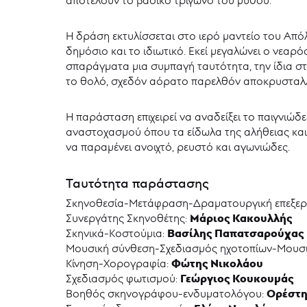
Η δράση εκτυλίσσεται στο ιερό μαντείο του Απ
δημόσιο και το ιδιωτικό. Εκεί μεγαλώνει ο νεαρ
σπαράγματα μια συμπαγή ταυτότητα, την ίδια στι
το θολό, σχεδόν αόρατο παρελθόν αποκρυσταλλώ
Η παράσταση επιχειρεί να αναδείξει το παιγνιώ
αναστοχασμού όπου τα είδωλα της αλήθειας και
να παραμένει ανοιχτό, ρευστό και αγωνιώδες.
Ταυτότητα παράστασης
Σκηνοθεσία-Μετάφραση-Δραματουργική επεξερ
Μάριος Κακουλλής
Συνεργάτης Σκηνοθέτης:
Βασίλης Παπατσαρούχας
Σκηνικά-Κοστούμια:
Μουσική σύνθεση-Σχεδιασμός ηχοτοπίων-Μουσι
Φώτης Νικολάου
Κίνηση-Χορογραφία:
Γεώργιος Κουκουμάς
Σχεδιασμός φωτισμού:
Ορέστη
Βοηθός σκηνογράφου-ενδυματολόγου: