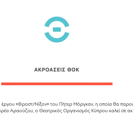
ου έργου «Φροστ/Νίξον» του Πήτερ Μόργκαν, η οποία θα παρου
δρέα Αραούζου, ο Θεατρικός Οργανισμός Κύπρου καλεί σε ακ