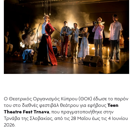
Ο Θεατρικός Οργανισμός Κύπρου (ΘΟΚ) έδωσε το παρόν
Teen
του στο διεθνές φεστιβάλ θεάτρου για εφήβους
Theatre
Fest
Trnava
, που πραγματοποιήθηκε στην
Τρνάβα της Σλοβακίας, από τις 28 Μαΐου έως τις 4 Ιουνίου
2026.