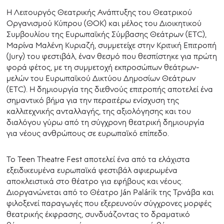
Η Λειτουργός Θεατρικής Ανάπτυξης του Θεατρικού
Οργανισμού Κύπρου (ΘΟΚ) και μέλος του Διοικητικού
Συμβουλίου της Ευρωπαϊκής Σύμβασης Θεάτρων (ETC),
Μαρίνα Μαλένη Κυριαζή, συμμετείχε στην Κριτική Επιτροπή
(Jury) του φεστιβάλ, έναν θεσμό που θεσπίστηκε για πρώτη
φορά φέτος, με τη συμμετοχή εκπροσώπων θεάτρων-
μελών του Ευρωπαϊκού Δικτύου Δημοσίων Θεάτρων
(ETC). Η δημιουργία της διεθνούς επιτροπής αποτελεί ένα
σημαντικό βήμα για την περαιτέρω ενίσχυση της
καλλιτεχνικής ανταλλαγής, της αξιολόγησης και του
διαλόγου γύρω από τη σύγχρονη θεατρική δημιουργία
για νέους ανθρώπους σε ευρωπαϊκό επίπεδο.
Το Teen Theatre Fest αποτελεί ένα από τα ελάχιστα
εξειδικευμένα ευρωπαϊκά φεστιβάλ αφιερωμένα
αποκλειστικά στο θέατρο για εφήβους και νέους.
Διοργανώνεται από το Θέατρο Ján Palárik της Τρνάβα και
φιλοξενεί παραγωγές που εξερευνούν σύγχρονες μορφές
θεατρικής έκφρασης, συνδυάζοντας το δραματικό