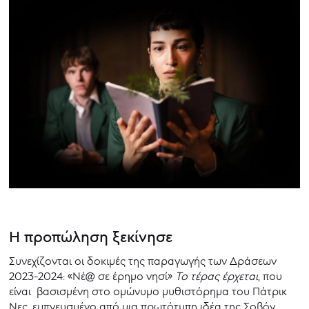
Η προπώληση ξεκίνησε
Συνεχίζονται οι δοκιμές της παραγωγής των Δράσεων
2023-2024: «Νέ@ σε έρηµο νησί»
Το τέρας
έρχεται
, που
είναι βασισμένη στο ομώνυμο μυθιστόρημα του Πάτρικ
Νες, εμπνευσμένο από μια πρωτότυπη ιδέα της Σοβόν