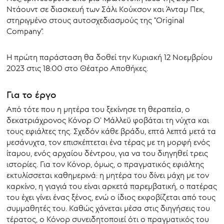
Ντάουντ σε διασκευή των Σάλι Κούκσον και Άνταμ Πεκ,
στηριγμένο στους αυτοσχεδιασμούς της "Original
Company".
Η πρώτη παράσταση θα δοθεί την Κυριακή 12 Νοεμβρίου
2023 στις 18:00 στο Θέατρο Αποθήκες.
Για το έργο
Από τότε που η μητέρα του ξεκίνησε τη θεραπεία, ο
δεκατριάχρονος Κόνορ Ο’ Μάλλεϋ φοβάται τη νύχτα και
τους εφιάλτες της. Σχεδόν κάθε βράδυ, επτά λεπτά μετά τα
μεσάνυχτα, τον επισκέπτεται ένα τέρας με τη μορφή ενός
ίταμου, ενός αρχαίου δέντρου, για να του διηγηθεί τρεις
ιστορίες. Για τον Κόνορ, όμως, ο πραγματικός εφιάλτης
εκτυλίσσεται καθημερινά: η μητέρα του δίνει μάχη με τον
καρκίνο, η γιαγιά του είναι αρκετά παρεμβατική, ο πατέρας
του έχει γίνει ένας ξένος, ενώ ο ίδιος εκφοβίζεται από τους
συμμαθητές του. Καθώς χάνεται μέσα στις διηγήσεις του
τέρατος, ο Κόνορ συνειδητοποιεί ότι ο πραγματικός του