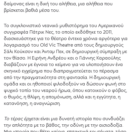
δαίμονας είναι η δική του αλήθεια, μια αλήθεια που
βρίσκεται βαθιά μέσα του.
Το συγκλονιστικό νεανικό μυθιστόρημα του Αμερικανού
συγγραφέα Πάτρικ Νες, το οποίο εκδόθηκε το 2011,
διασκευάστηκε για το θέατρο έντεκα χρόνια αργότερα για
λογαριασμό του Old Vic Theatre από τους δημιουργούς
Σάλι Κούκσον και Άνταμ Πεκ, σε δημιουργική σύμπραξη με
τον θίασο. Η Ειρήνη Ανδρέου και ο Γιάννης Καραούλης
διαβάζουν με έγνοια το κείμενο για να υλοποιήσουν ένα
σκηνικό εγχείρημα που διαπραγματεύεται το πέρασμα
από την πραγματικότητα στη φαντασία. Η δημιουργική
ομάδα και οι ηθοποιοί φιλοδοξούν να δώσουν φωνή στο
ψυχικό τοπίο του νεαρού ήρωα, όπου κατοικούν ο φόβος,
ο θυμός, η θλίψη, η απομόνωση, αλλά και η εγγύτητα, η
κατανόηση, η αναγνώριση.
Το τέρας έρχεται
είναι μια δυνατή ιστορία που συνδυάζει
την απλότητα με το βάθος, την οδύνη με την αισιοδοξία.
Μια ιστορία που θέτει καίρια, επιτακτικά ερωτήματα, τόσο