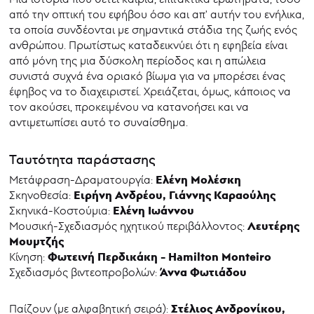
από την οπτική του εφήβου όσο και απ' αυτήν του ενήλικα,
τα οποία συνδέονται με σημαντικά στάδια της ζωής ενός
ανθρώπου. Πρωτίστως καταδεικνύει ότι η εφηβεία είναι
από μόνη της μια δύσκολη περίοδος και η απώλεια
συνιστά συχνά ένα οριακό βίωμα για να μπορέσει ένας
έφηβος να το διαχειριστεί. Χρειάζεται, όμως, κάποιος να
τον ακούσει, προκειμένου να κατανοήσει και να
αντιμετωπίσει αυτό το συναίσθημα.
Ταυτότητα παράστασης
Ελένη Μολέσκη
Μετάφραση-Δραματουργία:
Ειρήνη Ανδρέου, Γιάννης Καραούλης
Σκηνοθεσία:
Ελένη Ιωάννου
Σκηνικά-Κοστούμια:
Λευτέρης
Μουσική-Σχεδιασμός ηχητικού περιβάλλοντος:
Μουμτζής
Φωτεινή Περδικάκη
- Hamilton
Monteiro
Κίνηση:
Άννα Φωτιάδου
Σχεδιασμός βιντεοπροβολών:
Στέλιος Ανδρονίκου,
Παίζουν (με αλφαβητική σειρά):