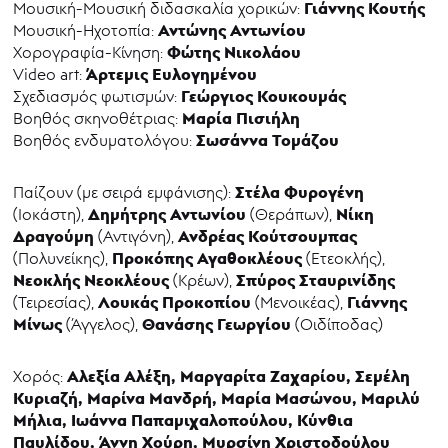
Γιάννης Κουτής
Μουσική-Μουσική διδασκαλία χορικών:
Αντώνης Αντωνίου
Μουσική-Ηχοτοπία:
Φώτης Νικολάου
Χορογραφία-Κίνηση:
Άρτεμις Ευλογημένου
Video art:
Γεώργιος Κουκουμάς
Σχεδιασμός φωτισμών:
Μαρία Πισιήλη
Βοηθός σκηνοθέτριας:
Σωσάννα Τομάζου
Βοηθός ενδυματολόγου:
Στέλα Φυρογένη
Παίζουν (με σειρά εμφάνισης):
Δημήτρης Αντωνίου
Νίκη
(Ιοκάστη),
(Θεράπων),
Δραγούμη
Ανδρέας Κούτσουμπας
(Αντιγόνη),
Προκόπης Αγαθοκλέους
(Πολυνείκης),
(Ετεοκλής),
Νεοκλής Νεοκλέους
Σπύρος Σταυρινίδης
(Κρέων),
Λουκάς Προκοπίου
Γιάννης
(Τειρεσίας),
(Μενοικέας),
Μίνως
Θανάσης Γεωργίου
(Άγγελος),
(Οιδίποδας)
Αλεξία Αλέξη
,
Μαργαρίτα Ζαχαρίου
,
Σεμέλη
Χορός:
Κυριαζή
,
Μαρίνα Μανδρή
, Μαρία Μασώνου, Μαριλύ
Μήλια,
Ιωάννα Παπαμιχαλοπούλου
,
Κύνθια
Παυλίδου
, Άννη Χούρη,
Μυρσίνη Χριστοδούλου