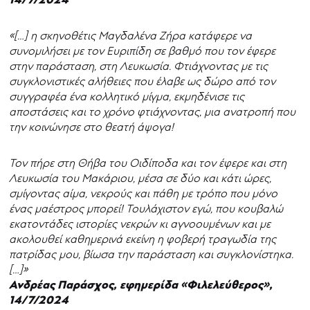
«[…] η σκηνοθέτις Μαγδαλένα Ζήρα κατάφερε να
συνομιλήσει με τον Ευριπίδη σε βαθμό που τον έφερε
στην παράσταση, στη Λευκωσία. Φτιάχνοντας με τις
συγκλονιστικές αλήθειες που έλαβε ως δώρο από τον
συγγραφέα ένα κολλητικό μίγμα, εκμηδένισε τις
αποστάσεις και το χρόνο φτιάχνοντας, μια ανατροπή που
την κοινώνησε στο θεατή άψογα!
Τον πήρε στη Θήβα του Οιδίποδα και τον έφερε και στη
Λευκωσία του Μακάριου, μέσα σε δύο και κάτι ώρες,
σμίγοντας αίμα, νεκρούς και πάθη με τρόπο που μόνο
ένας μαέστρος μπορεί! Τουλάχιστον εγώ, που κουβαλώ
εκατοντάδες ιστορίες νεκρών κι αγνοουμένων και με
ακολουθεί καθημερινά εκείνη η φοβερή τραγωδία της
πατρίδας μου, βίωσα την παράσταση και συγκλονίστηκα.
[…]»
Ανδρέας Παράσχος, εφημερίδα «Φιλελεύθερος»,
14/7/2024