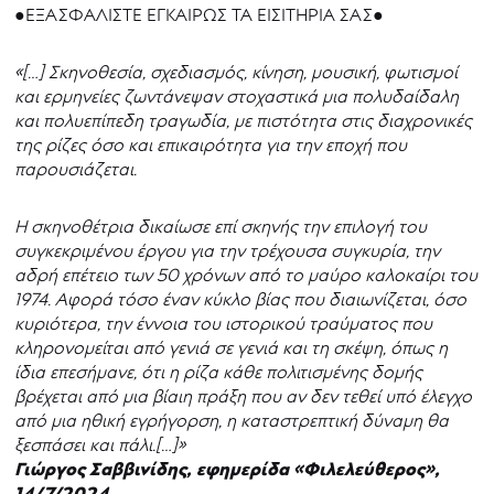
●ΕΞΑΣΦΑΛΙΣΤΕ ΕΓΚΑΙΡΩΣ ΤΑ ΕΙΣΙΤΗΡΙΑ ΣΑΣ●
«[…] Σκηνοθεσία, σχεδιασμός, κίνηση, μουσική, φωτισμοί
και ερμηνείες ζωντάνεψαν στοχαστικά μια πολυδαίδαλη
και πολυεπίπεδη τραγωδία, με πιστότητα στις διαχρονικές
της ρίζες όσο και επικαιρότητα για την εποχή που
παρουσιάζεται.
Η σκηνοθέτρια δικαίωσε επί σκηνής την επιλογή του
συγκεκριμένου έργου για την τρέχουσα συγκυρία, την
αδρή επέτειο των 50 χρόνων από το μαύρο καλοκαίρι του
1974. Αφορά τόσο έναν κύκλο βίας που διαιωνίζεται, όσο
κυριότερα, την έννοια του ιστορικού τραύματος που
κληρονομείται από γενιά σε γενιά και τη σκέψη, όπως η
ίδια επεσήμανε, ότι η ρίζα κάθε πολιτισμένης δομής
βρέχεται από μια βίαιη πράξη που αν δεν τεθεί υπό έλεγχο
από μια ηθική εγρήγορση, η καταστρεπτική δύναμη θα
ξεσπάσει και πάλι.[…]»
Γιώργος Σαββινίδης, εφημερίδα «Φιλελεύθερος»,
14/7/2024