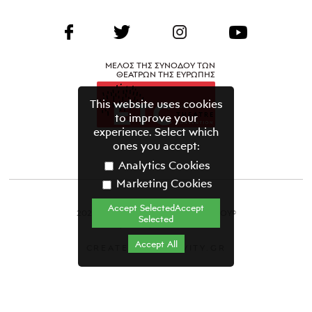
ΜΕΛΟΣ ΤΗΣ ΣΥΝΟΔΟΥ ΤΩΝ
ΘΕΑΤΡΩΝ ΤΗΣ ΕΥΡΩΠΗΣ
This website uses cookies
to improve your
experience. Select which
ones you accept:
Analytics Cookies
Marketing Cookies
Accept SelectedAccept
2021 ΘΕΑΤΡΙΚΟΣ ΟΡΓΑΝΙΣΜΟΣ ΚΥΠΡΟΥ©
Selected
Όροι & Προϋποθέσεις
Accept All
CREATED BY GRAVITY.GR