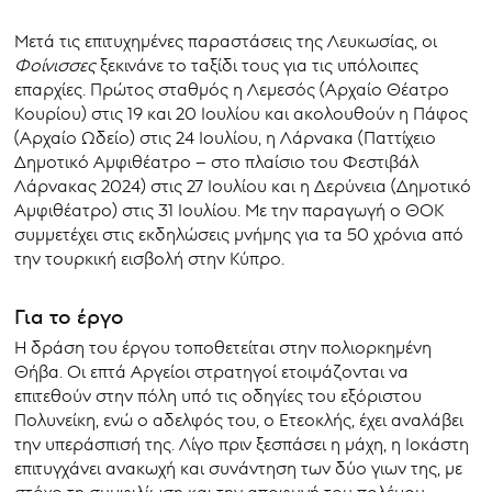
Μετά τις επιτυχημένες παραστάσεις της Λευκωσίας, οι
Φοίνισσες
ξεκινάνε το ταξίδι τους για τις υπόλοιπες
επαρχίες. Πρώτος σταθμός η Λεμεσός (Αρχαίο Θέατρο
Κουρίου) στις 19 και 20 Ιουλίου και ακολουθούν η Πάφος
(Αρχαίο Ωδείο) στις 24 Ιουλίου, η Λάρνακα (Παττίχειο
Δημοτικό Αμφιθέατρο – στο πλαίσιο του Φεστιβάλ
Λάρνακας 2024) στις 27 Ιουλίου και η Δερύνεια (Δημοτικό
Αμφιθέατρο) στις 31 Ιουλίου. Με την παραγωγή o ΘΟΚ
συμμετέχει στις εκδηλώσεις μνήμης για τα 50 χρόνια από
την τουρκική εισβολή στην Κύπρο.
Για το έργο
Η δράση του έργου τοποθετείται στην πολιορκημένη
Θήβα. Οι επτά Αργείοι στρατηγοί ετοιμάζονται να
επιτεθούν στην πόλη υπό τις οδηγίες του εξόριστου
Πολυνείκη, ενώ ο αδελφός του, ο Ετεοκλής, έχει αναλάβει
την υπεράσπισή της. Λίγο πριν ξεσπάσει η μάχη, η Ιοκάστη
επιτυγχάνει ανακωχή και συνάντηση των δύο γιων της, με