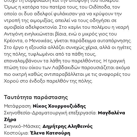
στόχο τη συμφιλίωση και την αποφυγή του πολέμου.
Όμως η κατάρα του πατέρα τους, του Οιδίποδα, τον
οποίο οι δυο αδελφοί φυλάκισαν για να κρύψουν την
ντροπή της αιμομιξίας, απειλεί να τους οδηγήσει σε
αμοιβαία αδελφοκτονία. Στο καμίνι του πολέμου η νεαρή
Αντιγόνη ενηλικιώνεται βίαια, ενώ ο μικρός γιος του
Κρέοντα, ο Μενοικέας, γίνεται παράδειγμα αυταπάρνησης.
Στο έργο η εξουσία αλλάζει συνεχώς χέρια, αλλά οι ηγέτες
της πόλης, τυφλωμένοι από τα πάθη τους,
επαναλαμβάνουν τα λάθη του παρελθόντος. Η τραγική
πτώση του οίκου των Λαβδακιδών παρουσιάζεται ακόμα
πιο οικτρή καθώς αντιπαραβάλλεται με τις αναφορές του
Xορού στο ένδοξο παρελθόν της πόλης.
Ταυτότητα παράστασης
Νίκος Χουρμουζιάδης
Μετάφραση:
Μαγδαλένα
Σκηνοθεσία-Δραματουργική επεξεργασία:
Ζήρα
Δημήτρης Αληθεινός
Σκηνικό-Μάσκες:
Έλενα Κατσούρη
Κοστούμια: