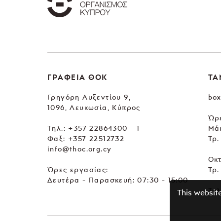
ΓΡΑΦΕΙΑ ΘΟΚ
ΤΑ
Γρηγόρη Αυξεντίου 9,
box
1096, Λευκωσία, Κύπρος
Ώρε
Tηλ.:
+357 22864300 - 1
Μά
Φαξ: +357 22512732
Τρ.
info@thoc.org.cy
Οκ
Ώρες εργασίας:
Τρ.
Δευτέρα - Παρασκευή: 07:30 - 15:00
Τηλ
This websit