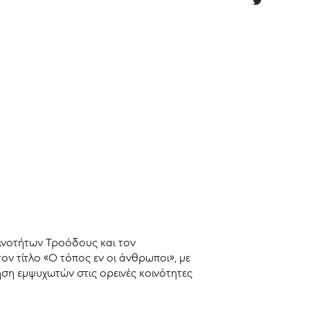
ινοτήτων Τροόδους και τον
ν τίτλο «Ο τόπος εν οι άνθρωποι», με
ηση εμψυχωτών στις ορεινές κοινότητες