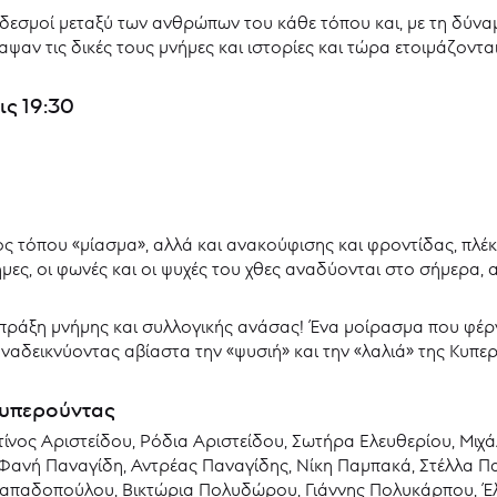
δεσμοί μεταξύ των ανθρώπων του κάθε τόπου και, με τη δύναμη
ψαν τις δικές τους μνήμες και ιστορίες και τώρα ετοιμάζοντα
ς 19:30
ός τόπου «μίασμα», αλλά και ανακούφισης και φροντίδας, πλέ
ήμες, οι φωνές και οι ψυχές του χθες αναδύονται στο σήμερα,
 πράξη μνήμης και συλλογικής ανάσας! Ένα μοίρασμα που φέ
αναδεικνύοντας αβίαστα την «ψυσιή» και την «λαλιά» της Κυπε
υπερούντας
νος Αριστείδου, Ρόδια Αριστείδου, Σωτήρα Ελευθερίου, Μιχάλ
Φανή Παναγίδη, Αντρέας Παναγίδης, Νίκη Παμπακά, Στέλλα Π
απαδοπούλου, Βικτώρια Πολυδώρου, Γιάννης Πολυκάρπου, Έλ