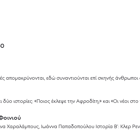
30
νιές απομακρύνονται, εδώ συναντιούνται επί σκηνής άνθρωποι
 δύο ιστορίες: «Ποιος έκλεψε την Αφροδίτη;» και «Οι νέοι στο
Φοινιού
ίνα Χαραλάμπους, Ιωάννα Παπαδοπούλου Ιστορία Β’: Κλερ Ρενό