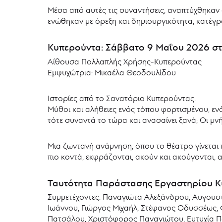
Μέσα από αυτές τις συναντήσεις, αναπτύχθηκαν 
ενώθηκαν με όρεξη και δημιουργικότητα, κατέγρα
Κυπερούντα: Σάββατο 9 Μαΐου 2026 στι
Αίθουσα Πολλαπλής Χρήσης-Κυπερούντας
Εμψυχώτρια: Μικαέλα Θεοδουλίδου
Ιστορίες από το Σανατόριο Κυπερούντας.
Μύθοι και αλήθειες ενός τόπου φορτισμένου, εν
τότε συναντά το τώρα και ανασαίνει ξανά; Οι μν
Μια ζωντανή ανάμνηση, όπου το θέατρο γίνεται
πιο κοντά, εκφράζονται, ακούν και ακούγονται, 
Ταυτότητα Παράστασης Εργαστηρίου Κ
Συμμετέχοντες: Παναγιώτα Αλεξάνδρου, Αυγουστί
Ιωάννου, Γιώργος Μιχαήλ, Στέφανος Οδυσσέως, 
Πατσάλου, Χριστόφορος Παναγιώτου, Ευτυχία Π