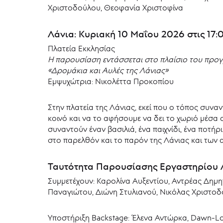
Χριστοδούλου, Θεοφανία Χριστοφίνα
Λάνια: Κυριακή 10 Μαΐου 2026 στις 17:
Πλατεία Εκκλησίας
Η παρουσίαση εντάσσεται στο πλαίσιο του προ
«Δρομάκια και Αυλές της Λάνιας»
Εμψυχώτρια: Νικολέττα Προκοπίου
Στην πλατεία της Λάνιας, εκεί που ο τόπος συνα
κοινό και να το αφήσουμε να δει το χωριό μέσα 
συναντούν έναν βασιλιά, ένα παιχνίδι, ένα ποτή
στο παρελθόν και το παρόν της Λάνιας και των
Ταυτότητα Παρουσίασης Εργαστηρίου 
Συμμετέχουν: Καρολίνα Αυξεντίου, Αντρέας Δημ
Παναγιώτου, Διώνη Στυλιανού, Νικόλας Χριστοδ
Υποστήριξη Backstage: Έλενα Αντώρκα, Dawn-Lou