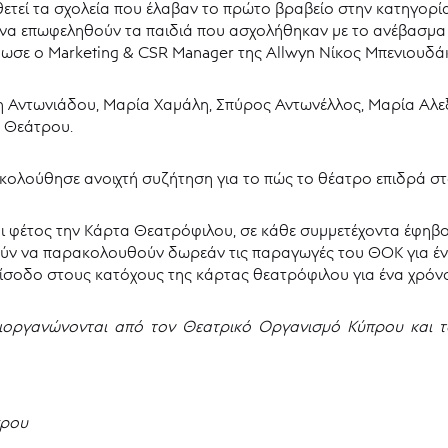
ετεί τα σχολεία που έλαβαν το πρώτο βραβείο στην κατηγορία
ε να επωφεληθούν τα παιδιά που ασχολήθηκαν με το ανέβασμα
δωσε ο Marketing & CSR Manager της Allwyn Νίκος Μπενιουδά
η Αντωνιάδου, Μαρία Χαμάλη, Σπύρος Αντωνέλλος, Μαρία Αλε
 Θεάτρου.
κολούθησε ανοιχτή συζήτηση για το πώς το θέατρο επιδρά στο
φέτος την Κάρτα Θεατρόφιλου, σε κάθε συμμετέχοντα έφηβο σ
ρούν να παρακολουθούν δωρεάν τις παραγωγές του ΘΟΚ για έ
σοδο στους κατόχους της κάρτας θεατρόφιλου για ένα χρόνο
ιοργανώνονται από τον Θεατρικό Οργανισμό Κύπρου και το
πρου