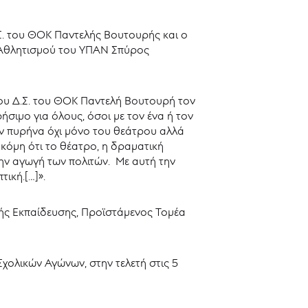
.Σ. του ΘΟΚ Παντελής Βουτουρής και ο
ι Αθλητισμού του ΥΠΑΝ Σπύρος
του Δ.Σ. του ΘΟΚ Παντελή Βουτουρή τον
ήσιμο για όλους, όσοι με τον ένα ή τον
ον πυρήνα όχι μόνο του θεάτρου αλλά
κόμη ότι το θέατρο, η δραματική
ην αγωγή των πολιτών. Με αυτή την
ική.[…]».
κής Εκπαίδευσης, Προϊστάμενος Τομέα
χολικών Αγώνων, στην τελετή στις 5