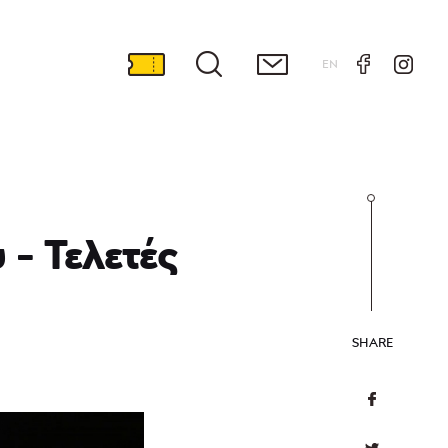
EN
- Τελετές
SHARE