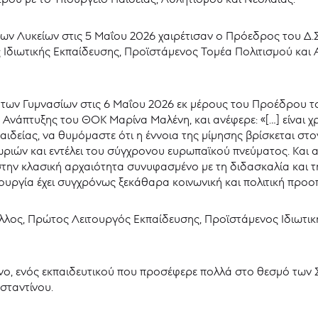
 των Λυκείων στις 5 Μαΐου 2026 χαιρέτισαν ο Πρόεδρος του Δ
 Ιδιωτικής Εκπαίδευσης, Προϊστάμενος Τομέα Πολιτισμού κα
ς των Γυμνασίων στις 6 Μαΐου 2026 εκ μέρους του Προέδρου 
Ανάπτυξης του ΘΟΚ Μαρίνα Μαλένη, και ανέφερε: «[…] είναι χρ
ιδείας, να θυμόμαστε ότι η έννοια της μίμησης βρίσκεται στ
ωριών και εντέλει του σύγχρονου ευρωπαϊκού πνεύματος. Και α
την κλασική αρχαιότητα συνυφασμένο με τη διδασκαλία και τ
ουργία έχει συγχρόνως ξεκάθαρα κοινωνική και πολιτική προοπτ
νέλλος, Πρώτος Λειτουργός Εκπαίδευσης, Προϊστάμενος Ιδιωτι
ο, ενός εκπαιδευτικού που προσέφερε πολλά στο θεσμό των Σ
σταντίνου.