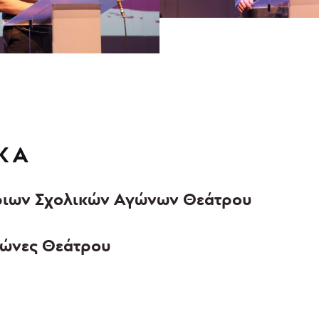
ΚΑ
ριων Σχολικών Αγώνων Θεάτρου
γώνες Θεάτρου