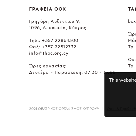
ΓΡΑΦΕΙΑ ΘΟΚ
ΤΑ
Γρηγόρη Αυξεντίου 9,
box
1096, Λευκωσία, Κύπρος
Ώρε
Tηλ.:
+357 22864300 - 1
Μά
Φαξ: +357 22512732
Τρ.
info@thoc.org.cy
Οκ
Ώρες εργασίας:
Τρ.
Δευτέρα - Παρασκευή: 07:30 - 15:00
Τηλ
This websit
2021 ΘΕΑΤΡΙΚΟΣ ΟΡΓΑΝΙΣΜΟΣ ΚΥΠΡΟΥ©
Όροι & Προϋποθ