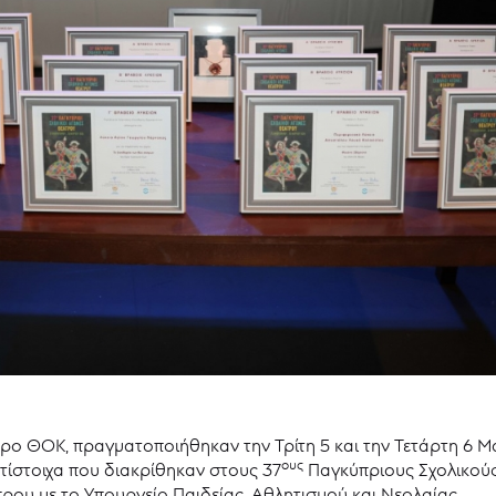
τρο ΘΟΚ, πραγματοποιήθηκαν την Τρίτη 5 και την Τετάρτη 6 Μα
ους
τίστοιχα που διακρίθηκαν στους 37
Παγκύπριους Σχολικούς
υ με το Υπουργείο Παιδείας, Αθλητισμού και Νεολαίας.