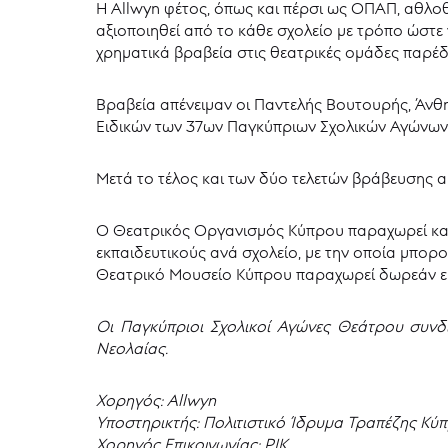
H Αllwyn φέτος, όπως και πέρσι ως ΟΠΑΠ, αθλοθ
αξιοποιηθεί από το κάθε σχολείο με τρόπο ώστ
χρηματικά βραβεία στις θεατρικές ομάδες παρέ
Βραβεία απένειμαν οι Παντελής Βουτουρής, Άνθ
Ειδικών των 37ων Παγκύπριων Σχολικών Αγώνων
Μετά το τέλος και των δύο τελετών βράβευσης α
Ο Θεατρικός Οργανισμός Κύπρου παραχωρεί και 
εκπαιδευτικούς ανά σχολείο, με την οποία μπο
Θεατρικό Μουσείο Κύπρου παραχωρεί δωρεάν εί
Οι Παγκύπριοι Σχολικοί Αγώνες Θεάτρου συνδ
Νεολαίας.
Χορηγός: Allwyn
Υποστηρικτής: Πολιτιστικό Ίδρυμα Τραπέζης Κύ
Χορηγός Επικοινωνίας: ΡΙΚ