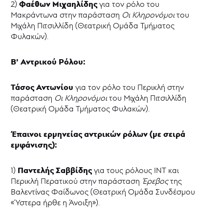
Φαέθων Μιχαηλίδης
2)
για τον ρόλο του
Μακράντωνα στην παράσταση
Οι Κληρονόμοι
του
Μιχάλη Πιτσιλλίδη (Θεατρική Ομάδα Τμήματος
Φυλακών).
Β’ Αντρικού Ρόλου:
Τάσος Αντωνίου
για τον ρόλο του Περικλή στην
παράσταση
Οι Κληρονόμοι
του Μιχάλη Πιτσιλλίδη
(Θεατρική Ομάδα Τμήματος Φυλακών).
Έπαινοι ερμηνείας αντρικών ρόλων (με σειρά
εμφάνισης):
Παντελής Σαββίδης
1)
για τους ρόλους ΙΝΤ και
Περικλή Περατικού στην παράσταση
Έρεβος
της
Βαλεντίνας Φαίδωνος (Θεατρική Ομάδα Συνδέσμου
«Ύστερα ήρθε η Άνοιξη»).