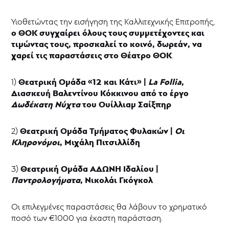
Υιοθετώντας την εισήγηση της Καλλιτεχνικής Επιτροπής,
ο ΘΟΚ συγχαίρει όλους τους συμμετέχοντες και
τιμώντας τους, προσκαλεί το κοινό, δωρεάν, να
χαρεί τις παραστάσεις στο Θέατρο ΘΟΚ
.
Θεατρική Ομάδα «12 και Κάτι» |
La
Follia
,
1)
Διασκευή Βαλεντίνου Κόκκινου από το έργο
Δωδέκατη Νύχτα
του Ουίλλιαμ Σαίξπηρ
Θεατρική Ομάδα Τμήματος Φυλακών |
Οι
2)
Κληρονόμοι
, Μιχάλη Πιτσιλλίδη
Θεατρική Ομάδα ΑΔΩΝΗ Ιδαλίου |
3)
Παντρολογήματα
, Νικολάι Γκόγκολ
Οι επιλεγμένες παραστάσεις θα λάβουν το χρηματικό
ποσό των €1000 για έκαστη παράσταση.