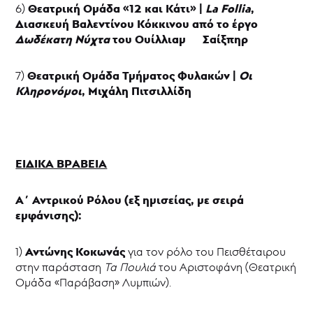
Θεατρική Ομάδα «12 και Κάτι» |
La
Follia
,
6)
Διασκευή Βαλεντίνου Κόκκινου από το έργο
Δωδέκατη Νύχτα
του Ουίλλιαμ Σαίξπηρ
Θεατρική Ομάδα Τμήματος Φυλακών |
Οι
7)
Κληρονόμοι
, Μιχάλη Πιτσιλλίδη
ΕΙΔΙΚΑ ΒΡΑΒΕΙΑ
Α΄ Αντρικού Ρόλου (εξ ημισείας, με σειρά
εμφάνισης):
Αντώνης Κοκωνάς
1)
για τον ρόλο του Πεισθέταιρου
στην παράσταση
Τα Πουλιά
του Αριστοφάνη (Θεατρική
Ομάδα «Παράβαση» Λυμπιών).