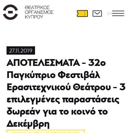
EN
Θεατρική
Ανάπτυξη
27.11.2019
Διεθνείς
ΑΠΟΤΕΛΕΣΜΑΤΑ - 32ο
συνεργασίες
Θέατρο
Παγκύπριο Φεστιβάλ
και
Εκπαίδευση
Ερασιτεχνικού Θεάτρου - 3
Εκπαιδευτικά
προγράμματα
επιλεγμένες παραστάσεις
Ερασιτεχνικό
θέατρο
δωρεάν για το κοινό το
39ο
Παγκύπριο
Δεκέμβρη
Φεστιβάλ
Ερασιτεχνικού
ΘΕΑΤΡΙΚΉ ΑΝΆΠΤΥΞΗ / ΕΡΑΣΙΤΕΧΝΙΚΌ ΘΈΑΤΡΟ