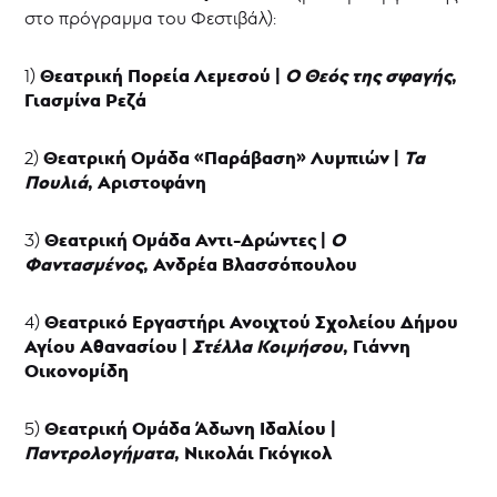
-
στο πρόγραμμα του Φεστιβάλ):
ΘΥΜΕΛΗ
Νέα
Θεατρική Πορεία Λεμεσού |
Ο Θεός της σφαγής
,
1)
Γιασμίνα Ρεζά
Θεατρική Ομάδα «Παράβαση» Λυμπιών |
Τα
2)
Πουλιά
, Αριστοφάνη
Θεατρική Ομάδα Αντι-Δρώντες |
Ο
3)
Φαντασμένος
, Ανδρέα Βλασσόπουλου
Θεατρικό Εργαστήρι Ανοιχτού Σχολείου Δήμου
4)
Αγίου Αθανασίου |
Στέλλα Κοιμήσου
, Γιάννη
Οικονομίδη
Θεατρική Ομάδα Άδωνη Ιδαλίου |
5)
Παντρολογήματα
, Νικολάι Γκόγκολ