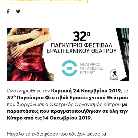
Θεάτρου
38ο
Παγκύπριο
Φεστιβάλ
Ερασιτεχνικού
Θεάτρου
37ο
Παγκύπριο
Φεστιβάλ
Ερασιτεχνικού
Θεάτρου
36ο
Παγκύπριο
Φεστιβάλ
Ερασιτεχνικού
Κυριακή 24 Νοεμβρίου 2019
Ολοκληρώθηκε την
, το
Θεάτρου
ο
32
Παγκύπριο Φεστιβάλ Ερασιτεχνικού Θεάτρου
35ο
με
που διοργάνωσε ο Θεατρικός Οργανισμός Κύπρου
Παγκύπριο
παραστάσεις που πραγματοποιήθηκαν σε όλη την
Φεστιβάλ
Κύπρο από τις 14 Οκτωβρίου 2019.
Ερασιτεχνικού
Θεάτρου
34ο
Μεγάλο το ενδιαφέρον που έδειξαν φέτος τα
Παγκύπριο