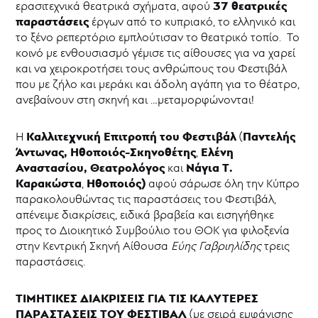
37 θεατρικές
ερασιτεχνικά θεατρικά σχήματα, αφού
Φεστιβάλ
παραστάσεις
έργων από το κυπριακό, το ελληνικό και
Ερασιτεχνικού
Θεάτρου
το ξένο ρεπερτόριο εμπλούτισαν το θεατρικό τοπίο. Το
κοινό με ενθουσιασμό γέμισε τις αίθουσες για να χαρεί
32ο
Παγκύπριο
και να χειροκροτήσει τους ανθρώπους του Φεστιβάλ
Φεστιβάλ
που με ζήλο και μεράκι και άδολη αγάπη για το θέατρο,
Ερασιτεχνικού
ανεβαίνουν στη σκηνή και …μεταμορφώνονται!
Θεάτρου
31ο
Καλλιτεχνική Επιτροπή του Φεστιβάλ
Παντελής
Η
(
Παγκύπριο
Φεστιβάλ
Άντωνας, Ηθοποιός-Σκηνοθέτης
Ελένη
,
Ερασιτεχνικού
Αναστασίου, Θεατρολόγος
Νάγια Τ.
και
Θεάτρου
Καρακώστα
Ηθοποιός)
,
αφού σάρωσε όλη την Κύπρο
παρακολουθώντας τις παραστάσεις του Φεστιβάλ,
Θεατρική
απένειμε διακρίσεις, ειδικά βραβεία και εισηγήθηκε
γραφή
προς το Διοικητικό Συμβούλιο του ΘΟΚ για φιλοξενία
Θεατρικό
στην Κεντρική Σκηνή Αίθουσα
Εύης Γαβριηλίδης
τρεις
Καταφύγιο
παραστάσεις.
Θεατρικό
Μουσείο
Κύπρου
ΤΙΜΗΤΙΚΕΣ ΔΙΑΚΡΙΣΕΙΣ ΓΙΑ ΤΙΣ ΚΑΛΥΤΕΡΕΣ
Επιχορηγήσεις
ΠΑΡΑΣΤΑΣΕΙΣ ΤΟΥ ΦΕΣΤΙΒΑΛ
(με σειρά εμφάνισης