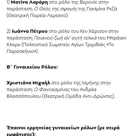
Ματίνα Λαμάρη
1)
στο ρόλο της Βερονίκ στην
παράσταση
Ο Θεός της σφαγής
της Γιασμίνα Ρεζά
(Θεατρική Πορεία Λεμεσού).
Ιωάννα Πέτρου
2)
στο ρόλο του Κεν Χάρισον στην
παράσταση
Ποιανού ζωή είν’ αυτή τελικά
του Μπράιαν
Κλαρκ (Πολιτιστικό Σωματείο Αγίων Τριμιθιάς «Το
Παρασκήνιο»).
Β΄ Γυναικείου Ρόλου:
Χριστιάνα Μιχαήλ
στο ρόλο της Ισμήνης στην
παράσταση
Ο Φαντασμένος
του Ανδρέα
Βλασσόπουλου (Θεατρική Ομάδα Αντι-Δρώντες).
Έπαινοι ερμηνείας γυναικείων ρόλων (με σειρά
εμφάνισης):