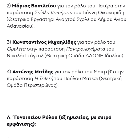
Mάριος Βασιλείου
2)
για τον ρόλο του Πατέρα στην
παράσταση
Στέλλα Κοιμήσου
του Γιάννη Οικονομίδη
(Θεατρικό Εργαστήρι Ανοιχτού Σχολείου Δήμου Αγίου
Αθανασίου).
Κωνσταντίνος Μιχαηλίδης
3)
για τον ρόλο του
Ομελέτα
στην παράσταση
Παντρολογήματα
του
Νικολάι Γκόγκολ (Θεατρική Ομάδα ΑΔΩΝΗ Ιδαλίου).
Αντώνης Μιτίδης
4)
για τον ρόλο του Μαιτρ β’ στην
παράσταση
Η Τελετή
του Παύλου Μάτεσι (Θεατρική
Ομάδα Περιστερώνας).
Α ΄Γυναικείου Ρόλου (εξ ημισείας, με σειρά
εμφάνισης):