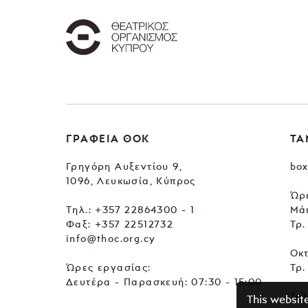
ΓΡΑΦΕΙΑ ΘΟΚ
ΤΑ
Γρηγόρη Αυξεντίου 9,
box
1096, Λευκωσία, Κύπρος
Ώρε
Tηλ.:
+357 22864300 - 1
Μά
Φαξ: +357 22512732
Τρ.
info@thoc.org.cy
Οκ
Ώρες εργασίας:
Τρ.
Δευτέρα - Παρασκευή: 07:30 - 15:00
Τηλ
This websit