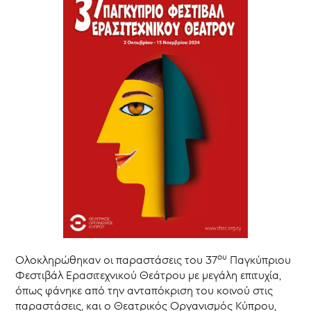
Θεάτρου
38ο
Παγκύπριο
Φεστιβάλ
Ερασιτεχνικού
Θεάτρου
37ο
Παγκύπριο
Φεστιβάλ
Ερασιτεχνικού
Θεάτρου
36ο
Παγκύπριο
Φεστιβάλ
Ερασιτεχνικού
Θεάτρου
35ο
Παγκύπριο
Φεστιβάλ
ου
Ολοκληρώθηκαν οι παραστάσεις του 37
Παγκύπριου
Ερασιτεχνικού
Φεστιβάλ Ερασιτεχνικού Θεάτρου με μεγάλη επιτυχία,
Θεάτρου
όπως φάνηκε από την ανταπόκριση του κοινού στις
34ο
παραστάσεις, και ο Θεατρικός Οργανισμός Κύπρου,
Παγκύπριο