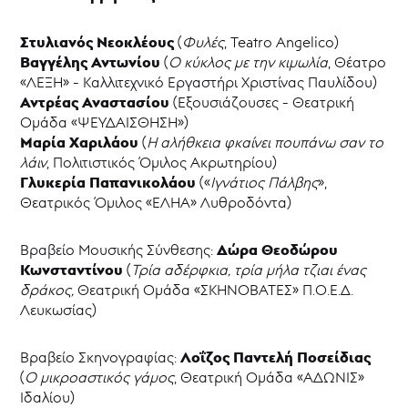
Στυλιανός Νεοκλέους
(
Φυλές
, Teatro Angelico)
Βαγγέλης Αντωνίου
(
Ο κύκλος με την κιμωλία
, Θέατρο
«ΛΕΞΗ» - Καλλιτεχνικό Εργαστήρι Χριστίνας Παυλίδου)
Αντρέας Αναστασίου
(Εξουσιάζουσες - Θεατρική
Ομάδα «ΨΕΥΔΑΙΣΘΗΣΗ»)
Μαρία Χαριλάου
(
Η αλήθκεια φκαίνει πουπάνω σαν το
λάιν
, Πολιτιστικός Όμιλος Ακρωτηρίου)
Γλυκερία Παπανικολάου
(«
Ιγνάτιος Πάλβης
»,
Θεατρικός Όμιλος «ΕΛΗΑ» Λυθροδόντα)
Δώρα Θεοδώρου
Βραβείο Μουσικής Σύνθεσης:
Κωνσταντίνου
(
Τρία αδέρφκια, τρία μήλα τζιαι ένας
δράκος,
Θεατρική Ομάδα «ΣΚΗΝΟΒΑΤΕΣ» Π.Ο.Ε.Δ.
Λευκωσίας)
Λοΐζος Παντελή Ποσείδιας
Βραβείο Σκηνογραφίας:
(
Ο μικροαστικός γάμος
, Θεατρική Ομάδα «ΑΔΩΝΙΣ»
Ιδαλίου)