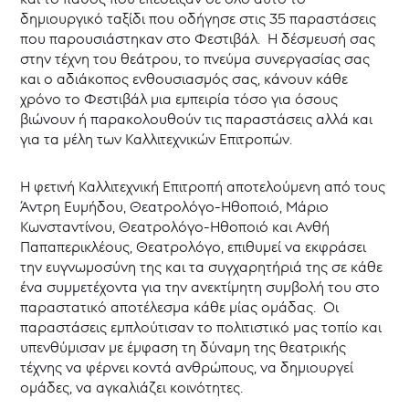
δημιουργικό ταξίδι που οδήγησε στις 35 παραστάσεις
που παρουσιάστηκαν στο Φεστιβάλ. Η δέσμευσή σας
στην τέχνη του θεάτρου, το πνεύμα συνεργασίας σας
και ο αδιάκοπος ενθουσιασμός σας, κάνουν κάθε
χρόνο το Φεστιβάλ μια εμπειρία τόσο για όσους
βιώνουν ή παρακολουθούν τις παραστάσεις αλλά και
για τα μέλη των Καλλιτεχνικών Επιτροπών.
Η φετινή Καλλιτεχνική Επιτροπή αποτελούμενη από τους
Άντρη Ευμήδου, Θεατρολόγο-Ηθοποιό, Μάριο
Κωνσταντίνου, Θεατρολόγο-Ηθοποιό και Ανθή
Παπαπερικλέους, Θεατρολόγο, επιθυμεί να εκφράσει
την ευγνωμοσύνη της και τα συγχαρητήριά της σε κάθε
ένα συμμετέχοντα για την ανεκτίμητη συμβολή του στο
παραστατικό αποτέλεσμα κάθε μίας ομάδας. Οι
παραστάσεις εμπλούτισαν το πολιτιστικό μας τοπίο και
υπενθύμισαν με έμφαση τη δύναμη της θεατρικής
τέχνης να φέρνει κοντά ανθρώπους, να δημιουργεί
ομάδες, να αγκαλιάζει κοινότητες.