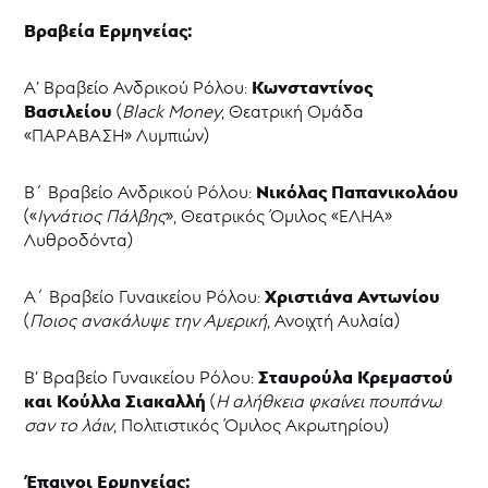
Βραβεία Ερμηνείας:
Κωνσταντίνος
Α’ Βραβείο Ανδρικού Ρόλου:
Βασιλείου
(
Black
Money
, Θεατρική Ομάδα
«ΠΑΡΑΒΑΣΗ» Λυμπιών)
Νικόλας Παπανικολάου
Β΄ Βραβείο Ανδρικού Ρόλου:
(«
Ιγνάτιος Πάλβης
», Θεατρικός Όμιλος «ΕΛΗΑ»
Λυθροδόντα)
Χριστιάνα Αντωνίου
Α΄ Βραβείο Γυναικείου Ρόλου:
(
Ποιος ανακάλυψε την Αμερική
, Ανοιχτή Αυλαία)
Σταυρούλα Κρεμαστού
Β’ Βραβείο Γυναικείου Ρόλου:
και Κούλλα Σιακαλλή
(
Η αλήθκεια φκαίνει πουπάνω
σαν το λάιν
, Πολιτιστικός Όμιλος Ακρωτηρίου)
Έπαινοι Ερμηνείας: