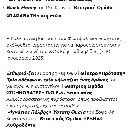
-
Black
Money
Θεατρική Ομάδα
του Ρέυ Κούνεϋ |
ΘΥΜΕΛΗ
«ΠΑΡΑΒΑΣΗ» Λυμπιών
Νέα
Η Καλλιτεχνική Επιτροπή του Φεστιβάλ, εισηγήθηκε τις
ακόλουθες παραστάσεις για να παρουσιαστούν στην
Κεντρική Σκηνή του ΘΟΚ Εύης Γαβριηλίδης, (7-10
Ιανουαρίου 2025):
Ξεθωριά-ζει;
Θέατρο «Πρόταση»
Συρραφή κειμένων |
Τρία αδέρφκια, τρία μήλα τζιαι ένας δράκος
του
Θεατρική Ομάδα
γιώργου Α. Κωνσταντίνου |
«ΣΚΗΝΟΒΑΤΕΣ» Π.Ο.Ε.Δ. Λευκωσίας
Αμιγώς ερασιτεχνική παράσταση, όπως προβλέπεται
από την προκήρυξη του φεστιβάλ:
«Ιγνάτιος Πάλβης» Ύστατη Θυσία
του Σοφοκλή
Θεατρικός Όμιλος «ΕΛΗΑ»
Κωνσταντίνου |
Λυθροδόντα