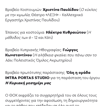
Χριστίνα Παυλίδου
Βραβείο Κοστουμιών:
(
Ο κύκλος
με την κιμωλία
, Θέατρο «ΛΕΞΗ» - Καλλιτεχνικό
Εργαστήρι Χριστίνας Παυλίδου)
Ηλέκτρα Κυθραιώτου
Έπαινος για κοστούμια:
(
Η
μέθοδος των 6
- 12 και Kάτι)
Γιώργος
Βραβείο Κυπριακής Ηθογραφίας:
Κωνσταντίνου
(
Η αλήθκεια φκαίνει που πάνω σαν το
λάιν,
Πολιτιστικός Όμιλος Ακρωτηρίου)
Όλη η ομάδα
Βραβείο πρωτότυπης παράστασης:
INTRA
PORTAS
STUDIO
για τη παράσταση του έργου
Η Κυριακή μεσημέρι μας
Ο ΘΟΚ εκφράζει τα συγχαρητήριά του σε όλους τους
συμμετέχοντες για την αφοσίωση, τη δημιουργικότητα
και το πάθος που επέδειξαν σε όλο αυτό το