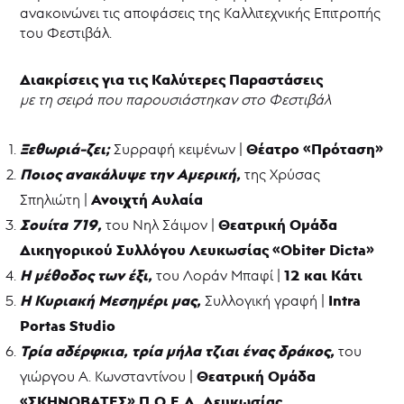
ανακοινώνει τις αποφάσεις της Καλλιτεχνικής Επιτροπής
Φεστιβάλ
Ερασιτεχνικού
του Φεστιβάλ.
Θεάτρου
32ο
Διακρίσεις για τις Καλύτερες Παραστάσεις
Παγκύπριο
με τη σειρά που παρουσιάστηκαν στο Φεστιβάλ
Φεστιβάλ
Ερασιτεχνικού
Θεάτρου
Ξεθωριά-ζει;
Θέατρο «Πρόταση»
Συρραφή κειμένων |
31ο
Ποιος ανακάλυψε την Αμερική,
της Χρύσας
Παγκύπριο
Φεστιβάλ
Ανοιχτή Αυλαία
Σπηλιώτη |
Ερασιτεχνικού
Θεάτρου
Σουίτα 719,
Θεατρική Ομάδα
του Νηλ Σάιμον |
Δικηγορικού Συλλόγου Λευκωσίας «
Obiter
Dicta
»
Θεατρική
Η μέθοδος των έξι,
12 και
K
άτι
του Λοράν Μπαφί |
γραφή
Η Κυριακή Μεσημέρι μας,
Intra
Θεατρικό
Συλλογική γραφή |
Καταφύγιο
Portas
Studio
Θεατρικό
Τρία αδέρφκια, τρία μήλα τζιαι ένας δράκος,
του
Μουσείο
Κύπρου
Θεατρική Ομάδα
γιώργου Α. Κωνσταντίνου |
Επιχορηγήσεις
«ΣΚΗΝΟΒΑΤΕΣ» Π.Ο.Ε.Δ. Λευκωσίας