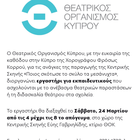
Θεατρικό
Μουσείο
Κύπρου
Επιχορηγήσεις
-
ΘΥΜΕΛΗ
Νέα
Ο Θεατρικός Οργανισμός Κύπρου, με την ευκαιρία της
καθόδου στην Κύπρο της Χορογράφου Φρόσως
Κορρού, για τις ανάγκες της παραγωγής της Κεντρικής
Σκηνής «Ποιος σκότωσε το σκύλο τα μεσάνυχτα»,
εργαστήρι για εκπαιδευτικούς
διοργανώνει
που
ασχολούνται με το ανέβασμα θεατρικών παραστάσεων
ή τη διδασκαλία θεάτρου στα σχολεία.
Σάββατο, 24 Μαρτίου
Το εργαστήρι θα διεξαχθεί το
από τις 4 μέχρι τις 8 το απόγευμα
, στο χώρο της
Κεντρικής Σκηνής Εύης Γαβριηλίδης, κτίριο ΘΟΚ.