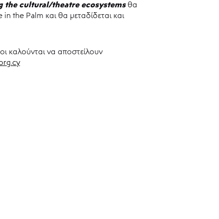
 the cultural/theatre ecosystems
θα
 in the Palm και θα μεταδίδεται και
οι καλούνται να αποστείλουν
org.cy