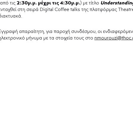
2:30μ.μ. μέχρι τις 4:30μ.μ.
Understanding
(από τις
) με τίτλο
ενταχθεί στη σειρά Digital Coffee talks της πλατφόρμας Theatre
διακτυακά.
Εγγραφή απαραίτητη, για παροχή συνδέσμου, οι ενδιαφερόμεν
ηλεκτρονικό μήνυμα με τα στοιχεία τους στο
nmourouzi@thoc.