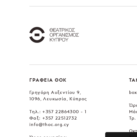
ΓΡΑΦΕΙΑ ΘΟΚ
ΤΑ
Γρηγόρη Αυξεντίου 9,
box
1096, Λευκωσία, Κύπρος
Ώρε
Tηλ.:
+357 22864300 - 1
Μά
Φαξ: +357 22512732
Τρ.
info@thoc.org.cy
Οκ