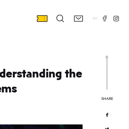
EN
nderstanding the
tems
SHARE