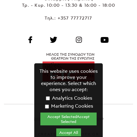
Τρ. - Κυρ. 10:00 - 13:30 & 16:00 - 18:00
Τηλ.:
+357 77772717
ΜΕΛΟΣ ΤΗΣ ΣΥΝΟΔΟΥ ΤΩΝ
ΘΕΑΤΡΩΝ ΤΗΣ ΕΥΡΩΠΗΣ
This website uses cookies
to improve your
experience. Select which
ones you accept:
Analytics Cookies
Marketing Cookies
Accept SelectedAccept
2021 ΘΕΑΤΡΙΚΟΣ ΟΡΓΑΝΙΣΜΟΣ ΚΥΠΡΟΥ©
Selected
Όροι & Προϋποθέσεις
Accept All
CREATED BY GRAVITY.GR