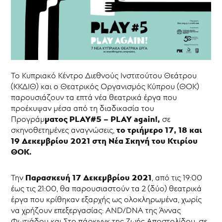
PLAY
ON!
PLAY#5
-
PLAY
again!
[Δεν
To Κυπριακό Κέντρο Διεθνούς Ινστιτούτου Θεάτρου
είναι
(ΚΚΔΙΘ) και ο Θεατρικός Οργανισμός Κύπρου (ΘΟΚ)
μόνο]
Λόγια
παρουσιάζουν τα επτά νέα θεατρικά έργα που
στο
προέκυψαν μέσα από τη διαδικασία του
χαρτί
ματος PLAY#5 – PLAY again!,
Προγράμ
σε
το τριήμερο 17, 18 και
σκηνοθετημένες αναγνώσεις,
Θεατρικό
19 Δεκεμβρίου 2021 στη Νέα Σκηνή του Κτιρίου
Καταφύγιο
ΘΟΚ.
Θεατρικό
Μουσείο
Κύπρου
Παρασκευή 17 Δεκεμβρίου 2021
Την
, από τις 19:00
Επιχορηγήσεις
έως τις 21:00, θα παρουσιαστούν τα 2 (δύο) θεατρικά
-
έργα που κρίθηκαν εξαρχής ως ολοκληρωμένα, χωρίς
ΘΥΜΕΛΗ
να χρήζουν επεξεργασίας: ΑΝD/DNA της Άννας
Νέα
Φωτιάδου και Στο πάρκινγκ της Ζωής Αποστολίδου, σε