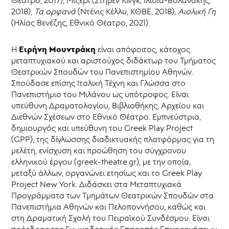
Θέατρο, 2017), Μίζερι (Στήβεν Κινγκ, Ιλίσια-Βολανάκης,
2018),
Τα ορφανά
(Ντένις Κέλλυ, ΚΘΒΕ, 2018),
Αιολική Γη
(Ηλίας Βενέζης, Εθνικό Θέατρο, 2021).
Ειρήνη Μουντράκη
Η
είναι απόφοιτος, κάτοχος
μεταπτυχιακού και αριστούχος διδάκτωρ του Τμήματος
Θεατρικών Σπουδών του Πανεπιστημίου Αθηνών.
Σπούδασε επίσης Ιταλική Τέχνη και Γλώσσα στο
Πανεπιστήμιο του Μιλάνου ως υπότροφος. Είναι
υπεύθυνη Δραματολογίου, Βιβλιοθήκης, Αρχείου και
Διεθνών Σχέσεων στο Εθνικό Θέατρο. Εμπνεύστρια,
δημιουργός και υπεύθυνη του Greek Play Project
(GPP), της δίγλωσσης διαδικτυακής πλατφόρμας για τη
μελέτη, ενίσχυση και προώθηση του σύγχρονου
ελληνικού έργου (greek-theatre.gr), με την οποία,
μεταξύ άλλων, οργανώνει ετησίως και το Greek Play
Project New York. Διδάσκει στα Μεταπτυχιακά
Προγράμματα των Τμημάτων Θεατρικών Σπουδών στα
Πανεπιστήμια Αθηνών και Πελοποννήσου, καθώς και
στη Δραματική Σχολή του Πειραϊκού Συνδέσμου. Είναι