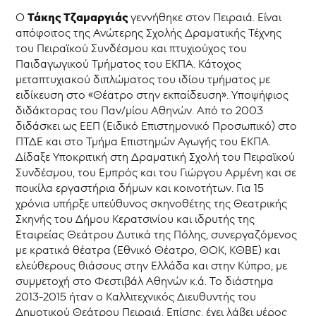
Τάκης Τζαμαργιάς
Ο
γεννήθηκε στον Πειραιά. Είναι
απόφοιτος της Ανώτερης Σχολής Δραματικής Τέχνης
του Πειραϊκού Συνδέσμου και πτυχιούχος του
Παιδαγωγικού Τμήματος του ΕΚΠΑ. Κάτοχος
μεταπτυχιακού διπλώματος του ιδίου τμήματος με
ειδίκευση στο «Θέατρο στην εκπαίδευση». Υποψήφιος
διδάκτορας του Παν/μίου Αθηνών. Από το 2003
διδάσκει ως ΕΕΠ (Ειδικό Επιστημονικό Προσωπικό) στο
ΠΤΔΕ και στο Τμήμα Επιστημών Αγωγής του ΕΚΠΑ.
Δίδαξε Υποκριτική στη Δραματική Σχολή του Πειραϊκού
Συνδέσμου, του Εμπρός και του Γιώργου Αρμένη και σε
ποικίλα εργαστήρια δήμων και κοινοτήτων. Για 15
χρόνια υπήρξε υπεύθυνος σκηνοθέτης της Θεατρικής
Σκηνής του Δήμου Κερατσινίου και ιδρυτής της
Εταιρείας Θεάτρου Δυτικά της Πόλης, συνεργαζόμενος
με κρατικά θέατρα (Εθνικό Θέατρο, ΘΟΚ, ΚΘΒΕ) και
ελεύθερους θιάσους στην Ελλάδα και στην Κύπρο, με
συμμετοχή στο Φεστιβάλ Αθηνών κ.ά. Το διάστημα
2013-2015 ήταν ο Καλλιτεχνικός Διευθυντής του
Δημοτικού Θεάτρου Πειραιά. Επίσης, έχει λάβει μέρος