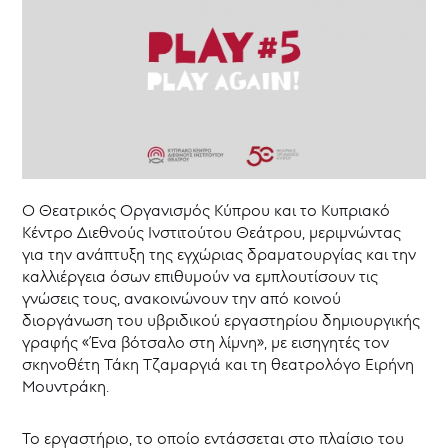
PLAY
ON!
PLAY#5
-
PLAY
again!
[Δεν
είναι
μόνο]
Λόγια
Ο Θεατρικός Οργανισμός Κύπρου και το Κυπριακό
στο
χαρτί
Κέντρο Διεθνούς Ινστιτούτου Θεάτρου, μεριμνώντας
για την ανάπτυξη της εγχώριας δραματουργίας και την
Θεατρικό
καλλιέργεια όσων επιθυμούν να εμπλουτίσουν τις
Καταφύγιο
γνώσεις τους, ανακοινώνουν την από κοινού
Θεατρικό
διοργάνωση του υβριδικού εργαστηρίου δημιουργικής
Μουσείο
γραφής «Ένα βότσαλο στη λίμνη», με εισηγητές τον
Κύπρου
σκηνοθέτη Τάκη Τζαμαργιά και τη θεατρολόγο Ειρήνη
Επιχορηγήσεις
Μουντράκη.
-
ΘΥΜΕΛΗ
Το εργαστήριο, το οποίο εντάσσεται στο πλαίσιο του
Νέα