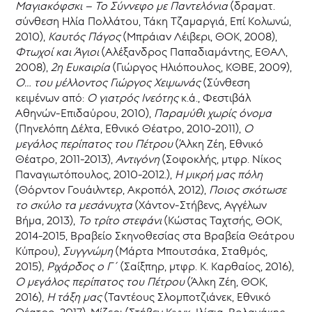
Μαγιακόφσκι – Το Σύννεφο με Παντελόνια
(δραματ.
σύνθεση Ηλία Πολλάτου, Τάκη Τζαμαργιά, Επί Κολωνώ,
2010),
Καυτός Πάγος
(Μπράιαν Λέιβερι, ΘΟΚ, 2008),
Φτωχοί και Άγιοι
(Αλέξανδρος Παπαδιαμάντης, ΕΘΑΛ,
2008),
2η Ευκαιρία
(Γιώργος Ηλιόπουλος, ΚΘΒΕ, 2009),
Ο… του μέλλοντος Γιώργος Χειμωνάς
(Σύνθεση
κειμένων από:
Ο γιατρός Ινεότης
κ.ά., Φεστιβάλ
Αθηνών-Επιδαύρου, 2010),
Παραμύθι χωρίς όνομα
(Πηνελόπη Δέλτα, Εθνικό Θέατρο, 2010-2011),
Ο
μεγάλος περίπατος του Πέτρου
(Άλκη Ζέη, Εθνικό
Θέατρο, 2011-2013),
Αντιγόνη
(Σοφοκλής, μτφρ. Νίκος
Παναγιωτόπουλος, 2010-2012.),
Η μικρή μας πόλη
(Θόρντον Γουάιλντερ, Ακροπόλ, 2012),
Ποιος σκότωσε
το σκύλο τα μεσάνυχτα
(Χάντον-Στήβενς, Αγγέλων
Βήμα, 2013),
Το τρίτο στεφάνι
(Κώστας Ταχτσής, ΘΟΚ,
2014-2015, Βραβείο Σκηνοθεσίας στα Βραβεία Θεάτρου
Κύπρου),
Συγγνώμη
(Μάρτα Μπουτσάκα, Σταθμός,
2015),
Ριχάρδος ο Γ΄
(Σαίξπηρ, μτφρ. Κ. Καρθαίος, 2016),
Ο μεγάλος περίπατος του Πέτρου
(Άλκη Ζέη, ΘΟΚ,
2016),
Η τάξη μας
(Ταντέους Σλομποτζιάνεκ, Εθνικό