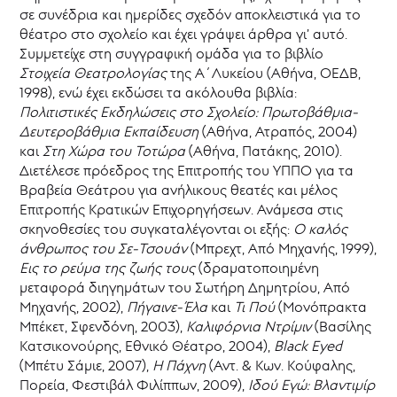
σε συνέδρια και ημερίδες σχεδόν αποκλειστικά για το
θέατρο στο σχολείο και έχει γράψει άρθρα γι’ αυτό.
Συμμετείχε στη συγγραφική ομάδα για το βιβλίο
Στοιχεία Θεατρολογίας
της Α΄Λυκείου (Αθήνα, ΟΕΔΒ,
1998), ενώ έχει εκδώσει τα ακόλουθα βιβλία:
Πολιτιστικές Εκδηλώσεις στο Σχολείο: Πρωτοβάθμια-
Δευτεροβάθμια Εκπαίδευση
(Αθήνα, Ατραπός, 2004)
και
Στη Χώρα του Τοτώρα
(Αθήνα, Πατάκης, 2010).
Διετέλεσε πρόεδρος της Επιτροπής του ΥΠΠΟ για τα
Βραβεία Θεάτρου για ανήλικους θεατές και μέλος
Επιτροπής Κρατικών Επιχορηγήσεων. Ανάμεσα στις
σκηνοθεσίες του συγκαταλέγονται οι εξής:
Ο καλός
άνθρωπος του Σε-Τσουάν
(Μπρεχτ, Από Μηχανής, 1999),
Εις το ρεύμα της ζωής τους
(δραματοποιημένη
μεταφορά διηγημάτων του Σωτήρη Δημητρίου, Από
Μηχανής, 2002),
Πήγαινε-Έλα
και
Τι Πού
(Μονόπρακτα
Μπέκετ, Σφενδόνη, 2003),
Kαλιφόρνια Ντρίμιν
(Βασίλης
Κατσικονούρης, Εθνικό Θέατρο, 2004),
Black Eyed
(Μπέτυ Σάμιε, 2007),
Η Πάχνη
(Αντ. & Κων. Κούφαλης,
Πορεία, Φεστιβάλ Φιλίππων, 2009),
Ιδού Εγώ: Βλαντιμίρ