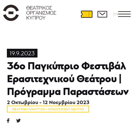
EN
Θεατρική
Ανάπτυξη
19.9.2023
Διεθνείς
36ο Παγκύπριο Φεστιβάλ
συνεργασίες
Θέατρο
Ερασιτεχνικού Θεάτρου |
και
Εκπαίδευση
Πρόγραμμα Παραστάσεων
Εκπαιδευτικά
προγράμματα
2 Οκτωβρίου - 12 Νοεμβρίου 2023
Ερασιτεχνικό
ΘΕΑΤΡΙΚΉ ΑΝΆΠΤΥΞΗ / ΕΡΑΣΙΤΕΧΝΙΚΌ ΘΈΑΤΡΟ
θέατρο
Θεατρική
γραφή
Θεατρικό
Καταφύγιο