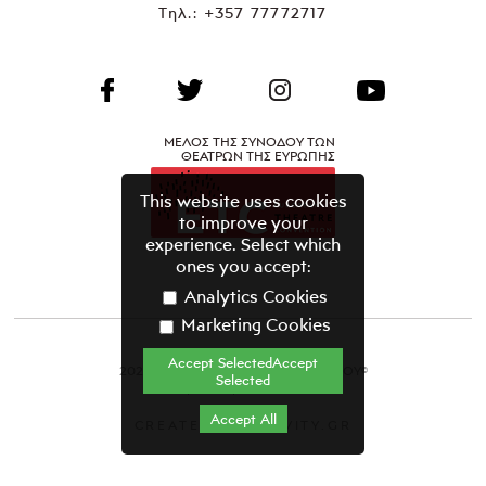
Τηλ.:
+357 77772717
ΜΕΛΟΣ ΤΗΣ ΣΥΝΟΔΟΥ ΤΩΝ
ΘΕΑΤΡΩΝ ΤΗΣ ΕΥΡΩΠΗΣ
This website uses cookies
to improve your
experience. Select which
ones you accept:
Analytics Cookies
Marketing Cookies
Accept SelectedAccept
2021 ΘΕΑΤΡΙΚΟΣ ΟΡΓΑΝΙΣΜΟΣ ΚΥΠΡΟΥ©
Selected
Όροι & Προϋποθέσεις
Accept All
CREATED BY GRAVITY.GR