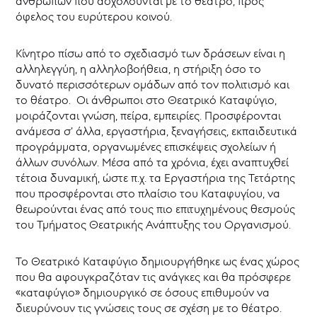
ανθρώπων που ασχολούνται με το θέατρο, προς
όφελος του ευρύτερου κοινού.
Κίνητρο πίσω από το σχεδιασμό των δράσεων είναι η
αλληλεγγύη, η αλληλοβοήθεια, η στήριξη όσο το
δυνατό περισσότερων ομάδων από τον πολιτισμό και
το θέατρο. Οι άνθρωποι στο Θεατρικό Καταφύγιο,
μοιράζονται γνώση, πείρα, εμπειρίες. Προσφέρονται
ανάμεσα σ’ άλλα, εργαστήρια, ξεναγήσεις, εκπαιδευτικά
προγράμματα, οργανωμένες επισκέψεις σχολείων ή
άλλων συνόλων. Μέσα από τα χρόνια, έχει αναπτυχθεί
τέτοια δυναμική, ώστε π.χ. τα Εργαστήρια της Τετάρτης
που προσφέρονται στο πλαίσιο του Καταφυγίου, να
θεωρούνται ένας από τους πιο επιτυχημένους θεσμούς
του Τμήματος Θεατρικής Ανάπτυξης του Οργανισμού.
Το Θεατρικό Καταφύγιο δημιουργήθηκε ως ένας χώρος
που θα αφουγκραζόταν τις ανάγκες και θα πρόσφερε
«καταφύγιο» δημιουργικό σε όσους επιθυμούν να
διευρύνουν τις γνώσεις τους σε σχέση με το θέατρο.