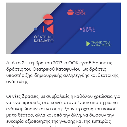
Εργαστήρια
της
Τετάρτης
Θεατρικό
Μουσείο
Κύπρου
Επιχορηγήσεις
-
ΘΥΜΕΛΗ
Από το Σεπτέμβρη του 2013, ο ΘΟΚ εγκαθίδρυσε τις
Νέα
δράσεις του Θεατρικού Καταφυγίου, ως δράσεις
υποστήριξης, δημιουργικής αλληλεγγύης και θεατρικής
ανάπτυξης.
Οι νέες δράσεις, με συμβολικές ή καθόλου χρεώσεις, για
να είναι προσιτές στο κοινό, στόχο έχουν από τη μια να
ενδυναμώσουν και να συσφίξουν τη σχέση του κοινού
με το θέατρο, αλλά και από την άλλη, να δώσουν την
ευκαιρία αξιοποίησης της γνώσης και της εμπειρίας