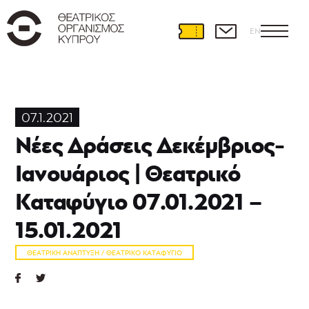
EN
Θεατρική
Ανάπτυξη
07.1.2021
Διεθνείς
Νέες Δράσεις Δεκέμβριος-
συνεργασίες
Θέατρο
Ιανουάριος | Θεατρικό
και
Εκπαίδευση
Καταφύγιο 07.01.2021 –
Εκπαιδευτικά
προγράμματα
15.01.2021
Ερασιτεχνικό
θέατρο
ΘΕΑΤΡΙΚΉ ΑΝΆΠΤΥΞΗ / ΘΕΑΤΡΙΚΌ ΚΑΤΑΦΎΓΙΟ
Θεατρική
γραφή
Θεατρικό
Καταφύγιο