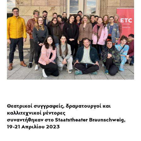
Θεατρικό
Μουσείο
Κύπρου
Επιχορηγήσεις
-
ΘΥΜΕΛΗ
Νέα
Θεατρικοί συγγραφείς, δραματουργοί και
καλλιτεχνικοί μέντορες
συναντήθηκαν
στο
Staatstheater Braunschweig,
19-21 Απριλίου 2023