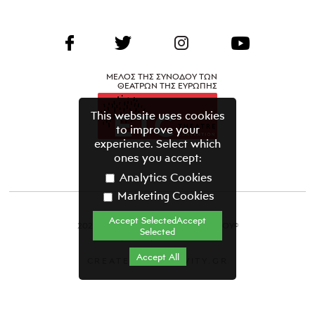
ΜΕΛΟΣ ΤΗΣ ΣΥΝΟΔΟΥ ΤΩΝ
ΘΕΑΤΡΩΝ ΤΗΣ ΕΥΡΩΠΗΣ
This website uses cookies
to improve your
experience. Select which
ones you accept:
Analytics Cookies
Marketing Cookies
Accept SelectedAccept
2021 ΘΕΑΤΡΙΚΟΣ ΟΡΓΑΝΙΣΜΟΣ ΚΥΠΡΟΥ©
Selected
Όροι & Προϋποθέσεις
Accept All
CREATED BY GRAVITY.GR