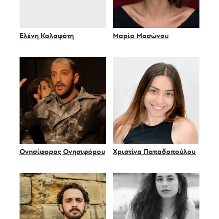
Ελένη Καλαφάτη
Μαρία Μασώνου
Ονησίφορος Ονησιφόρου
Χριστίνα Παπαδοπούλου