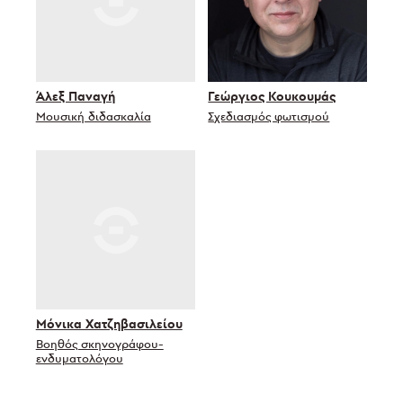
Άλεξ Παναγή
Γεώργιος Κουκουμάς
Μουσική διδασκαλία
Σχεδιασμός φωτισμoύ
Μόνικα Χατζηβασιλείου
Βοηθός σκηνογράφου-
ενδυματολόγου