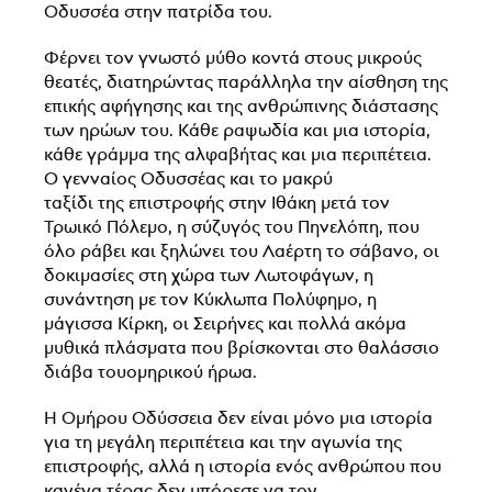
Οδυσσέα στην πατρίδα του.
Φέρνει τον γνωστό μύθο κοντά στους μικρούς
θεατές, διατηρώντας παράλληλα την αίσθηση της
επικής αφήγησης και της ανθρώπινης διάστασης
των ηρώων του. Κάθε ραψωδία και μια ιστορία,
κάθε γράμμα της αλφαβήτας και μια περιπέτεια.
Ο γενναίος Οδυσσέας και το μακρύ
ταξίδι της επιστροφής στην Ιθάκη μετά τον
Τρωικό Πόλεμο, η σύζυγός του Πηνελόπη, που
όλο ράβει και ξηλώνει του Λαέρτη το σάβανο, οι
δοκιμασίες στη χώρα των Λωτοφάγων, η
συνάντηση με τον Κύκλωπα Πολύφημο, η
μάγισσα Κίρκη, οι Σειρήνες και πολλά ακόμα
μυθικά πλάσματα που βρίσκονται στο θαλάσσιο
διάβα τουομηρικού ήρωα.
Η Ομήρου Οδύσσεια δεν είναι μόνο μια ιστορία
για τη μεγάλη περιπέτεια και την αγωνία της
επιστροφής, αλλά η ιστορία ενός ανθρώπου που
κανένα τέρας δεν μπόρεσε να τον