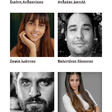
Ειρήνη Ανδρονίκου
Ανδρέας Δανιήλ
Σοφία Ιωάννου
Βαλεντίνος Κόκκινος