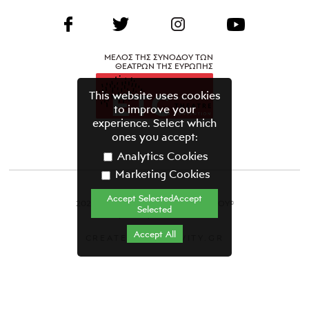
ΜΕΛΟΣ ΤΗΣ ΣΥΝΟΔΟΥ ΤΩΝ
ΘΕΑΤΡΩΝ ΤΗΣ ΕΥΡΩΠΗΣ
This website uses cookies
to improve your
experience. Select which
ones you accept:
Analytics Cookies
Marketing Cookies
Accept SelectedAccept
2021 ΘΕΑΤΡΙΚΟΣ ΟΡΓΑΝΙΣΜΟΣ ΚΥΠΡΟΥ©
Selected
Όροι & Προϋποθέσεις
Accept All
CREATED BY GRAVITY.GR