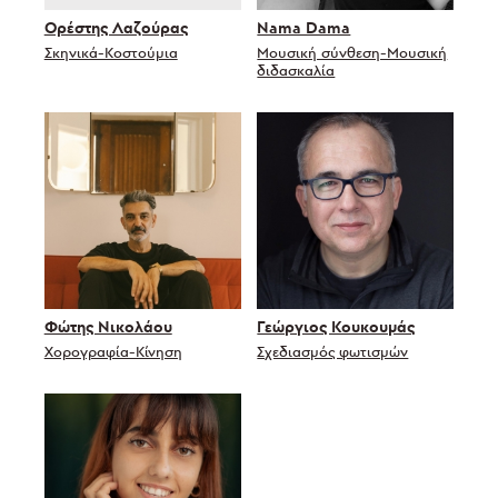
Ορέστης Λαζούρας
Nama Dama
Σκηνικά-Κοστούμια
Μουσική σύνθεση-Μουσική
διδασκαλία
Φώτης Νικολάου
Γεώργιος Κουκουμάς
Χορογραφία-Κίνηση
Σχεδιασμός φωτισμών