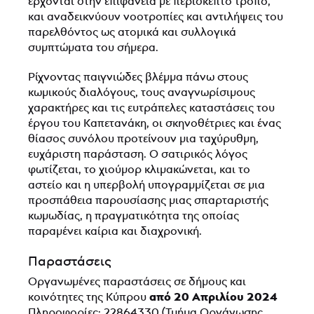
έρχονται στην επιφάνεια με περίσκεπτο τρόπο,
και αναδεικνύουν νοοτροπίες και αντιλήψεις του
παρελθόντος ως ατομικά και συλλογικά
συμπτώματα του σήμερα.
Ρίχνοντας παιγνιώδες βλέμμα πάνω στους
κωμικούς διαλόγους, τους αναγνωρίσιμους
χαρακτήρες και τις ευτράπελες καταστάσεις του
έργου του Καπετανάκη, οι σκηνοθέτριες και ένας
θίασος συνόλου προτείνουν μια ταχύρυθμη,
ευχάριστη παράσταση. Ο σατιρικός λόγος
φωτίζεται, το χιούμορ κλιμακώνεται, και το
αστείο και η υπερβολή υπογραμμίζεται σε μια
προσπάθεια παρουσίασης μιας σπαρταριστής
κωμωδίας, η πραγματικότητα της οποίας
παραμένει καίρια και διαχρονική.
Παραστάσεις
Οργανωμένες παραστάσεις σε δήμους και
από 20 Απριλίου 2024
κοινότητες της Κύπρου
Πληροφορίες: 22864330 (Τμήμα Οργάνωσης