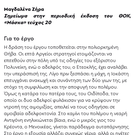
Μαγδαλένα Ζήρα
Σημείωμα στην περιοδική έκδοση του ΘΟΚ,
«Μάσκα» τεύχος 20
Για το έργο
Η δράση του έργου τοποθετείται στην πολιορκημένη
Θήβα. Οι επτά Αργείοι στρατηγοί ετοιμάζονται να
επιτεθούν στην πόλη υπό τις οδηγίες του εξόριστου
Πολυνείκη, ενώ ο αδελφός του, ο Ετεοκλής, έχει αναλάβει
την υπεράσπισή της. Λίγο πριν ξεσπάσει η μάχη, η Ιοκάστη
επιτυγχάνει ανακωχή και συνάντηση των δύο γιων της, με
στόχο τη συμφιλίωση και την αποφυγή του πολέμου.
Όμως η κατάρα του πατέρα τους, του Οιδίποδα, τον
οποίο οι δυο αδελφοί φυλάκισαν για να κρύψουν την
ντροπή της αιμομιξίας, απειλεί να τους οδηγήσει σε
αμοιβαία αδελφοκτονία. Στο καμίνι του πολέμου η νεαρή
Αντιγόνη ενηλικιώνεται βίαια, ενώ ο μικρός γιος του
Κρέοντα, ο Μενοικέας, γίνεται παράδειγμα αυταπάρνησης.
Στο έργο η εξουσία αλλάζει συνεχώς χέρια, αλλά οι ηγέτες