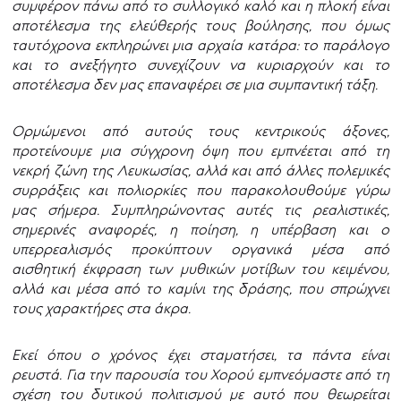
συμφέρον πάνω από το συλλογικό καλό και η πλοκή είναι
αποτέλεσμα της ελεύθερής τους βούλησης, που όμως
ταυτόχρονα εκπληρώνει μια αρχαία κατάρα: το παράλογο
και το ανεξήγητο συνεχίζουν να κυριαρχούν και το
αποτέλεσμα δεν μας επαναφέρει σε μια συμπαντική τάξη.
Ορμώμενοι από αυτούς τους κεντρικούς άξονες,
προτείνουμε μια σύγχρονη όψη που εμπνέεται από τη
νεκρή ζώνη της Λευκωσίας, αλλά και από άλλες πολεμικές
συρράξεις και πολιορκίες που παρακολουθούμε γύρω
μας σήμερα. Συμπληρώνοντας αυτές τις ρεαλιστικές,
σημερινές αναφορές, η ποίηση, η υπέρβαση και ο
υπερρεαλισμός προκύπτουν οργανικά μέσα από
αισθητική έκφραση των μυθικών μοτίβων του κειμένου,
αλλά και μέσα από το καμίνι της δράσης, που σπρώχνει
τους χαρακτήρες στα άκρα.
Εκεί όπου ο χρόνος έχει σταματήσει, τα πάντα είναι
ρευστά. Για την παρουσία του Χορού εμπνεόμαστε από τη
σχέση του δυτικού πολιτισμού με αυτό που θεωρείται