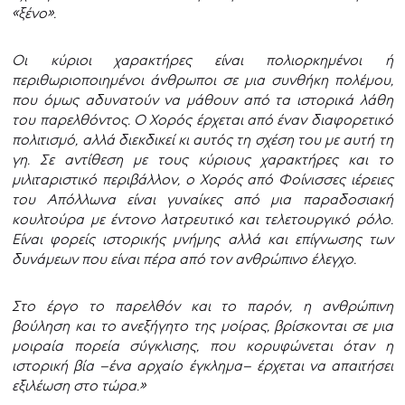
«ξένο».
Οι κύριοι χαρακτήρες είναι πολιορκημένοι ή
περιθωριοποιημένοι άνθρωποι σε μια συνθήκη πολέμου,
που όμως αδυνατούν να μάθουν από τα ιστορικά λάθη
του παρελθόντος. Ο Χορός έρχεται από έναν διαφορετικό
πολιτισμό, αλλά διεκδικεί κι αυτός τη σχέση του με αυτή τη
γη. Σε αντίθεση με τους κύριους χαρακτήρες και το
μιλιταριστικό περιβάλλον, ο Χορός από Φοίνισσες ιέρειες
του Απόλλωνα είναι γυναίκες από μια παραδοσιακή
κουλτούρα με έντονο λατρευτικό και τελετουργικό ρόλο.
Είναι φορείς ιστορικής μνήμης αλλά και επίγνωσης των
δυνάμεων που είναι πέρα από τον ανθρώπινο έλεγχο.
Στο έργο το παρελθόν και το παρόν, η ανθρώπινη
βούληση και το ανεξήγητο της μοίρας, βρίσκονται σε μια
μοιραία πορεία σύγκλισης, που κορυφώνεται όταν η
ιστορική βία –ένα αρχαίο έγκλημα– έρχεται να απαιτήσει
εξιλέωση στο τώρα.»