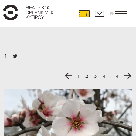
EN
...
2
1
3
4
41