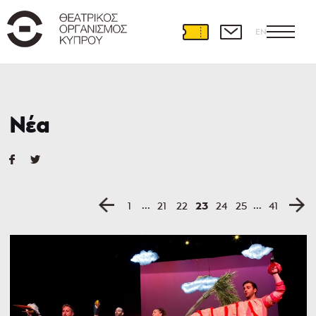
EN
Νέα
...
...
23
1
21
22
24
25
41