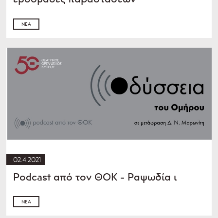
ΝΈΑ
02.4.2021
Podcast από τον ΘOK - Ραψωδία ι
ΝΈΑ