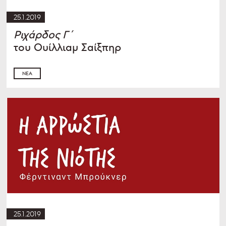
25.1.2019
Ριχάρδος Γ΄
του Ουίλλιαμ Σαίξπηρ
ΝΈΑ
25.1.2019