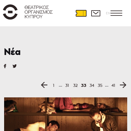
EN
Νέα
...
...
33
1
31
32
34
35
41