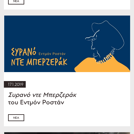
ΝΈΑ
17.1.2019
Συρανό ντε Μπερζεράκ
του Εντμόν Ροστάν
ΝΈΑ