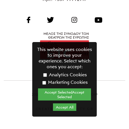
ΜΕΛΟΣ ΤΗΣ ΣΥΝΟΔΟΥ ΤΩΝ
ΘΕΑΤΡΩΝ ΤΗΣ ΕΥΡΩΠΗΣ
This website uses cookies
to improve your
experience. Select which
ones you accept:
Analytics Cookies
Marketing Cookies
Accept SelectedAccept
2021 ΘΕΑΤΡΙΚΟΣ ΟΡΓΑΝΙΣΜΟΣ ΚΥΠΡΟΥ©
Selected
Όροι & Προϋποθέσεις
Accept All
CREATED BY GRAVITY.GR