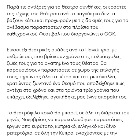
Φεστιβάλ
Παρά τις αντίξοες για το θέατρο συνθήκες, οι εραστές
Ερασιτεχνικού
της τέχνης του θεάτρου ανά το παγκύπριο δεν τα
Θεάτρου
βάζουν κάτω και προχωρούν με τις δοκιμές τους για το
32ο
ανέβασμα παραστάσεων στο πλαίσιο του
Παγκύπριο
καθεχρονικού Φεστιβάλ που διοργανώνει ο ΘΟΚ.
Φεστιβάλ
Ερασιτεχνικού
Θεάτρου
Είκοσι έξι θεατρικές ομάδες ανά το Παγκύπριο, με
31ο
ανθρώπους που βρίσκουν χρόνο στις πολυάσχολες
Παγκύπριο
ζωές τους για το αγαπημένο τους θέατρο, θα
Φεστιβάλ
παρουσιάσουν παραστάσεις σε χώρο της επιλογής
Ερασιτεχνικού
Θεάτρου
τους, τηρώντας όλα τα μέτρα και τα πρωτόκολλα,
κρατώντας ζωντανό ένα θεσμό που αποδείχθηκε πως
Θεατρική
αντέχει στο χρόνο και στα τριάντα τρία χρόνια που
γραφή
υπάρχει, εξελίχθηκε, αγαπήθηκε, μας έγινε απαραίτητος.
Θεατρικό
Καταφύγιο
Το θεατρόφιλο κοινό θα μπορεί, σε όλη τη διάρκεια του
Θεατρικό
μηνός Νοεμβρίου, να παρακολουθήσει παραστάσεις
Μουσείο
έργων από ευρύτατο, κυπριακό, ελληνικό και ξένο
Κύπρου
ρεπερτόριο, σε όλη την Κύπρο, ενισχύοντας με την
Επιχορηγήσεις