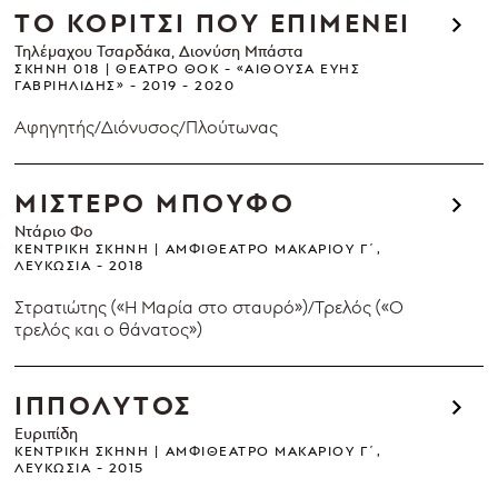
ΤΟ ΚΟΡΙΤΣΙ ΠΟΥ ΕΠΙΜΕΝΕΙ
Τηλέμαχου Τσαρδάκα, Διονύση Μπάστα
ΣΚΗΝΉ 018
ΘΈΑΤΡΟ ΘΟΚ - «ΑΊΘΟΥΣΑ ΕΎΗΣ
ΓΑΒΡΙΗΛΊΔΗΣ»
2019 - 2020
Αφηγητής/Διόνυσος/Πλούτωνας
ΜΙΣΤΕΡΟ ΜΠΟΥΦΟ
Ντάριο Φο
ΚΕΝΤΡΙΚΉ ΣΚΗΝΉ
ΑΜΦΙΘΈΑΤΡΟ ΜΑΚΑΡΊΟΥ Γ΄,
ΛΕΥΚΩΣΊΑ
2018
Στρατιώτης («Η Μαρία στο σταυρό»)/Τρελός («Ο
τρελός και ο θάνατος»)
ΙΠΠΟΛΥΤΟΣ
Ευριπίδη
ΚΕΝΤΡΙΚΉ ΣΚΗΝΉ
ΑΜΦΙΘΈΑΤΡΟ ΜΑΚΑΡΊΟΥ Γ΄,
ΛΕΥΚΩΣΊΑ
2015