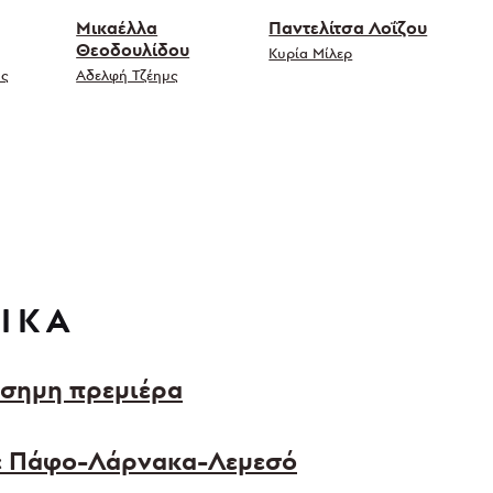
Μικαέλλα
Παντελίτσα Λοΐζου
Θεοδουλίδου
Κυρία Μίλερ
υς
Αδελφή Τζέημς
ΙΚΑ
ίσημη πρεμιέρα
σε Πάφο-Λάρνακα-Λεμεσό