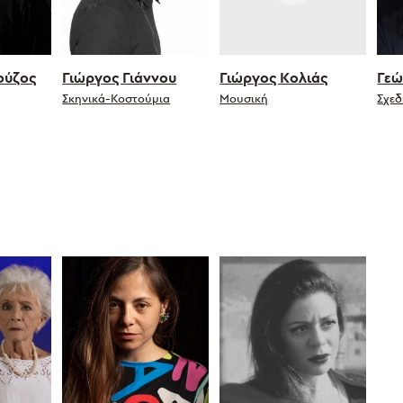
ούζος
Γιώργος Γιάννου
Γιώργος Κολιάς
Γεώ
Σκηνικά-Κοστούμια
Μουσική
Σχε