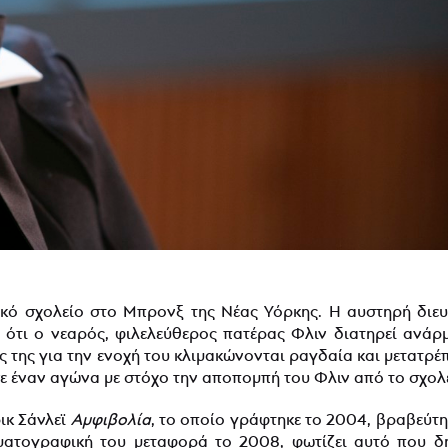
λικό σχολείο στο Μπρονξ της Νέας Υόρκης. Η αυστηρή διευ
 ότι ο νεαρός, φιλελεύθερος πατέρας Φλιν διατηρεί ανάρ
ς της για την ενοχή του κλιμακώνονται ραγδαία και μετατρέ
ι σε έναν αγώνα με στόχο την αποπομπή του Φλιν από το σχολ
ικ Σάνλεϊ
Αμφιβολία
, το οποίο γράφτηκε το 2004, βραβεύτηκ
ατογραφική του μεταφορά το 2008, φωτίζει αυτό που δη