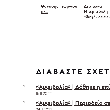
Θανάσης Γεωργίου
Δέσποινα
Μπεμπεδέλη
Φλιν
Αδελφή Αλοΐσιο
ΔΙΑΒΑΣΤΕ ΣΧΕΤ
«Αμφιβολία» | Δόθηκε η επ
15.11.2022
«Αμφιβολία» | Περιοδεία 
24.11.2022