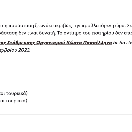
τι η παράσταση ξεκινάει ακριβώς την προβλεπόμενη ώρα. Σε
σταση δεν είναι δυνατή. Το αντίτιμο του εισιτηρίου δεν επι
ος Στάθμευσης Οργανισμού Κώστα Παπαέλληνα
δε θα εί
κεμβρίου 2022.
αι τουρκικά)
αι τουρκικά)