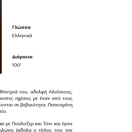
Γλώσσα
Ελληνικά
Διάρκεια:
100'
θύντριά του, αδελφή Αλοΐσιους,
μοστες σχέσεις με έναν από τους
πονται σε βεβαιότητα. Πεπεισμένη
είο.
ε με Πούλιτζερ και Τόνι και έγινε
λώνει έκδηλα ο τίτλος του: την