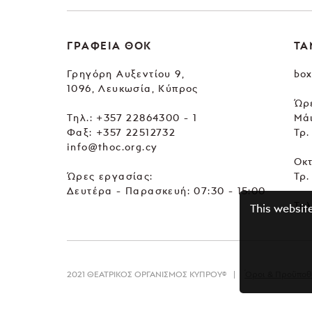
ΓΡΑΦΕΙΑ ΘΟΚ
ΤΑ
Γρηγόρη Αυξεντίου 9,
box
1096, Λευκωσία, Κύπρος
Ώρε
Tηλ.:
+357 22864300 - 1
Μά
Φαξ: +357 22512732
Τρ.
info@thoc.org.cy
Οκ
Ώρες εργασίας:
Τρ.
Δευτέρα - Παρασκευή: 07:30 - 15:00
Τηλ
This websit
2021 ΘΕΑΤΡΙΚΟΣ ΟΡΓΑΝΙΣΜΟΣ ΚΥΠΡΟΥ©
Όροι & Προϋποθ