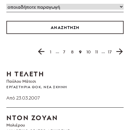
ΘΟΚ
Talk
Podcast
Ψηφιακές
ΑΝΑΖΗΤΗΣΗ
Εκδόσεις
ΘΟΚ
|
παραγωγές,
δράσεις
...
...
9
1
7
8
10
11
17
και
εκδηλώσεις
Η ΤΕΛΕΤΗ
Παύλου Μάτεσι
ΕΡΓΑΣΤΉΡΙΑ ΘΟΚ, ΝΈΑ ΣΚΗΝΉ
Από 23.03.2007
ΝΤΟΝ ΖΟΥΑΝ
Μολιέρου